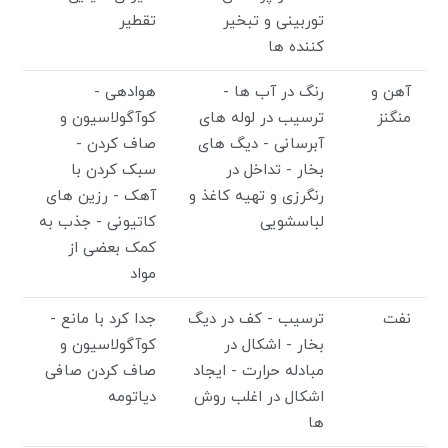
توربینی و تبخیر
تقطیر
کننده ها
آهن و
رنگ در آب ها -
هوادهی -
منگنز
ترسیب در لوله های
کوآگولاسیون و
آبرسانی - دیگ های
صاف کردن -
بخار - تداخل در
سبک کردن با
رنگرزی و تهیه کاغذ و
آهک - رزین های
لباسشویی
کاتیونی - جذب به
کمک بعضی از
مواد
نفت
ترسیب - کف در دیگ
جدا کرد با مانع -
بخار - اشکال در
کوآگولاسیون و
مبادله حرارت - ایجاد
صاف کردن صافی
اشکال در اغلب روش
دیاتومه
ها