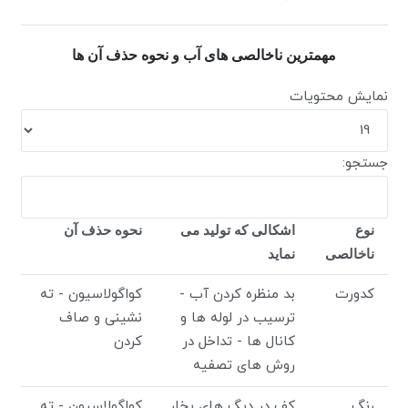
مهمترین ناخالصی های آب و نحوه حذف آن ها
نمایش محتویات
جستجو:
نوع
اشکالی که تولید می
نحوه حذف آن
ناخالصی
نماید
کدورت
بد منظره کردن آب -
کواگولاسیون - ته
ترسیب در لوله ها و
نشینی و صاف
کانال ها - تداخل در
کردن
روش های تصفیه
رنگ
کف در دیگ های بخار
کواگولاسیون - ته