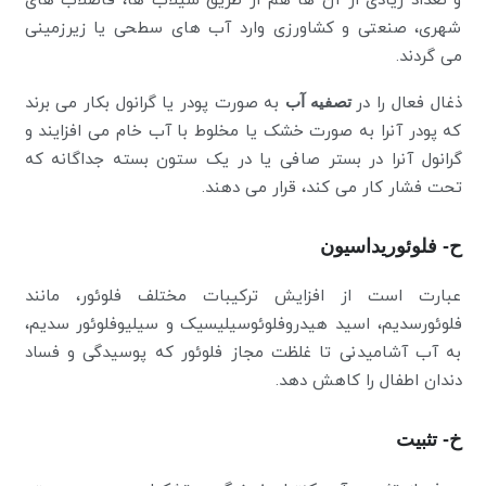
و تعداد زیادی از آن ها هم از طریق سیلاب ها، فاضلاب های
شهری، صنعتی و کشاورزی وارد آب های سطحی یا زیرزمینی
می گردند.
ذغال فعال را در
تصفیه آب
به صورت پودر یا گرانول بکار می برند
که پودر آنرا به صورت خشک یا مخلوط با آب خام می افزایند و
گرانول آنرا در بستر صافی یا در یک ستون بسته جداگانه که
تحت فشار کار می کند، قرار می دهند.
ح- فلوئوریداسیون
عبارت است از افزایش ترکیبات مختلف فلوئور، مانند
فلوئورسدیم، اسید هیدروفلوئوسیلیسیک و سیلیوفلوئور سدیم،
به آب آشامیدنی تا غلظت مجاز فلوئور که پوسیدگی و فساد
دندان اطفال را کاهش دهد.
خ- تثبیت