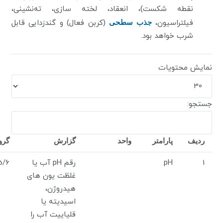
نقطه شکست)، انعقاد، لخته سازی، ته‌نشینی،
فیلتراسیون،
جذب سطحی
(کربن فعال) و گندزدایی قابل
شرب خواهد بود.
نمایش محتویات
جستجو:
ردیف
پارامتر
واحد
گزارش
گروه
1
pH
رقم pH آب یا
5/6
غلظت یون های
هیدروژن،
اسیدیته یا
قلیاییت آب را