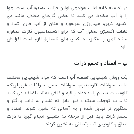
در تصفیه خانه اغلب هوادهی اولین فرآیند
تصفیه آب
است. هوا
را با آب مخلوط می کنند تا بعضی گازهای محلول، مانند دی
اکسید کربن، هیدروژن سولفوره و متان از آب خارج شده و
غلظت اکسیژن محلول آب که برای اکسیداسیون فلزات محلول،
مانند آهن و منگنز، به اکسیدهای نامحلول لازم است افزایش
یابد.
پ – انعقاد و تجمع ذرات
یک روش شیمیایی
تصفیه آب
است که مواد شیمیایی مختلف
مانند سولفات آلومینیوم، سولفات مس، سولفات فرووفریک،
آلومینات سدیم را به مقادیر لازم و کافی به آب اضافه می کنند
تا ذرات کوچک، سبک و غیر قابل ته نشین به ذرات بزرگتر و
سنگین تر تبدیل شده و به آسانی ته نشین شوند. انعقاد و
تجمع ذرات باید قبل از مرحله ته نشینی انجام گیرد تا ذرات
معلق و کلوئیدی آب بآسانی ته نشین گردند.