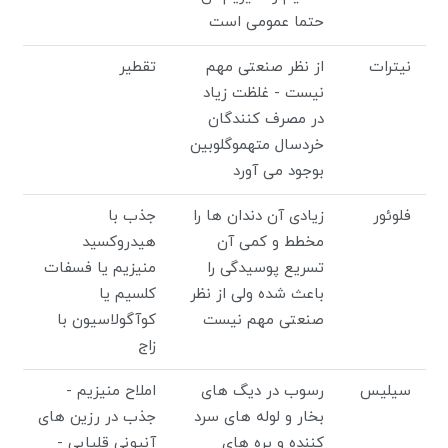
حتما عمومی است
نیترات
از نظر صنعتی مهم
تقطیر
نیست - غلظت زیاد
در مصرف کنندگان
خردسال متهموگلوبین
بوجود می آورد
فلوئور
زیادی آن دندان ها را
جذب با
مخطط و کمی آن
هیدروکسید
تسریع پوسیدگی را
منیزیم یا فسفات
باعث شده ولی از نظر
کلسیم یا
صنعتی مهم نیست
کوآگولاسیون با
زاج
سیلیس
رسوب در دیگ های
املاح منیزیم -
بخار و لوله های سرد
جذب در رزین های
کننده و پره های
آنیونی قلیایی -