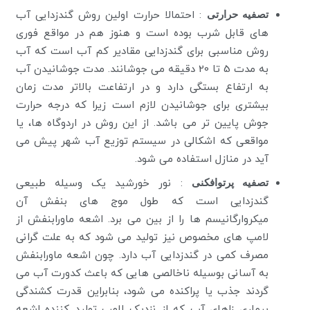
تصفیه حرارتی
: احتمالا حرارت اولین روش گندزدایی آب
های قابل شرب بوده است و هنوز هم در مواقع فوری
روش مناسبی برای گندزدایی مقادیر کم آب است که آب
به مدت 5 تا 20 دقیقه می جوشانند. مدت جوشانیدن آب
به ارتفاع بستگی دارد و در ارتفاعت بالاتر مدت زمان
بیشتری برای جوشانیدن لازم است زیرا که درجه حرارت
جوش پایین تر می باشد. از این روش در اردوگاه ها، یا
مواقعی که اشکالی در سیستم توزیع آب شهر پیش می
آید در منازل استفاده می شود.
تصفیه پرتوافکنی
: نور خورشید یک وسیله طبیعی
گندزدایی است که طول موج های بنفش آن
میکروارگانیسم ها را از بین می برد. اشعه ماورابنفش از
لامپ های مخصوص نیز تولید می شود که به علت گرانی
مصرف کمی در گندزدایی آب دارد. چون اشعه ماورابنفش
به آسانی بوسیله ناخالصی هایی که باعث کدورت آب می
گردند جذب یا پراکنده می شود، بنابراین قدرت کشندگی
بیماری زاهای آب که از نزدیک لامپ تولید کننده اشعه