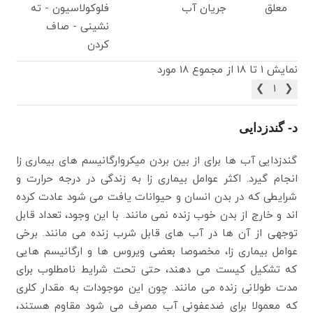
معلق
جریان آب
فلوکولاسیون - ته
نشینی - صاف
کردن
نمایش 1 تا 18 از مجموع 18 مورد
❯
1
❮
د- گندزدایی
گندزدایی آب ها برای از بین بردن میکروارگانیسم های بیماری زا
انجام گیرد. اکثر عوامل بیماری زا به زندگی در درجه حرارت و
شرایطی که در بدن انسان و حیوانات یافت می شود عادت کرده
اند و خارج از بدن خوب زنده نمی مانند. با این وجود، تعداد قابل
توجهی از آن ها در آب های قابل شرب زنده می مانند. برخی
عوامل بیماری زا، مخصوصا بعضی ویروس ها و ارگانیسم هایی
که تشکیل کیست می دهند، حتی تحت شرایط نامطلوب برای
مدت طولانی زنده می مانند. چون این موجودات به مقدار کلری
که معمولا برای ضدعفونی آب مصرف می شود مقاوم هستند،