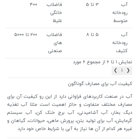
آب
3 تا 5
فاضلاب
400
رودخانه
خانگی
متوسط
غلیظ
آب
5 تا 8
فاضلاب
200 تا 5000
رودخانه
های
کثیف
صنعتی
نمایش 1 تا 6 از مجموع 6 مورد
❯
1
❮
کیفیت آب برای مصارف گوناگون
آب در صنعت کاربردهای فراوانی دارد از این رو کیفیت آن برای
مصارف مختلف متفاوت و حائز اهمیت است مثلا آب تغذیه
دیگ بخار، آب آشامیدنی، آب برج خنک کن، آب سیستم
گرمایش، آب برای تولید بتن، پرورش ماهی، حیوانات، گیاهان و
غیره هر کدام از آن ها نیاز به آبی با شرایط خاص خود دارد.