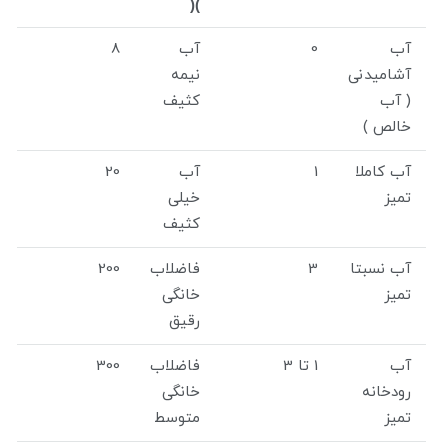
)(
آب
0
آب
8
آشامیدنی
نیمه
( آب
کثیف
خالص )
آب کاملا
1
آب
20
تمیز
خیلی
کثیف
آب نسبتا
3
فاضلاب
200
تمیز
خانگی
رقیق
آب
1 تا 3
فاضلاب
300
رودخانه
خانگی
تمیز
متوسط