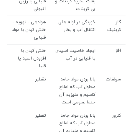
بعلت تجزیه کربنات و
قلیایی با رزین
بی کربنات
آنیونی
گاز
خوردگی در لوله های
هوادهی - تهویه -
کربنیک
انتقال آب و بخار
خنثی کردن با مواد
قلیایی
pH
ایجاد خاصیت اسیدی
خنثی کردن با
یا قلیایی در آب
افزودن اسید یا
قلیا
سولفات
بالا بردن مواد جامد
تقطیر
محلول آب که املاح
کلسیم و منیزیم آن
حتما عمومی است
کلرور
بالا بردن مواد جامد
تقطیر
محلول آب که املاح
کلسیم و منیزیم آن