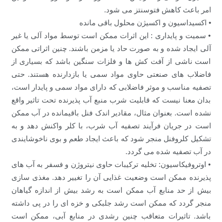
امر باعث کاهش فتوسنتز می شود.
• اکسیداسیون و اکسیژن محلول باقی مانده
• سمیت و پایداری : این اثرات ممکن است توسط مواد آلی یا غیر
آلی ایجاد شده و به صورت حاد یا مزمن باشند. چنین اثراتی ممکن
است ناشی از آفت کش ها و فلزات سنگین باشد که بسیاری از
فاضلاب های صنعتی حاوی مواد سمی یا بازدارنده هستند. حتی
تصفیه مناسب و موثر فاضلابی که دارای مواد سمی و پایدار است،
بدان معنا نیست که قابلیت شرب منبع آب پذیرنده تحت تاثیر واقع
نشده است. بعنوان مثال، مقادیر اندک فنل باقیمانده در آب ممکن
است در جریان فرآیند تصفیه آب شرب، با کلر واکنش دهد و به
تشکیل کلروفنل منجر شود که باعث ایجاد طعم و بوی ناخوشایندی
در آب تصفیه شده می گردد.
• اوتروفیکاسیون: تخلیه ترکیبات حاوی نیتروژن و فسفر به آب های
پذیرنده ممکن است وضعیت غذایی آن را تغییر دهد. مغذی سازی
بیش از حد منابع آب ممکن است به رشد بیش از اندازه گیاهان
منجر گردد که ممکن است رشد جلبکی و خزه ای را در پی داشته
باشد. تاثیرات متعاقب چنین رشدی در منابع آبی، ممکن است