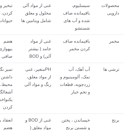
محصولات
سیسلیوم،
غنی از مواد آلی
تبخیر 
دارویی
باقیمانده صاف
محلول و معلق
کردن، 
شده و آب های
شامل ویتامین ها
حیوانات
شستشو
مخمر
باقیمانده صاف
غنی از مواد
هضم
کردن مخمر
جامد ( بیشتر
بیهوازی
آلی) و BOD
صافی چ
ترشی ها
آب آهک، آب
PHمتغیر، غنی
تمیز نگ
نمک، آلومینیوم و
از مواد معلق،
داشتن
زردچوبه، قطعات
رنگ و مواد آلی
محیط،
و تخم خیار
آشغالگ
یکنواخ
کردن
برنج
خیساندن ، پختن
غنی از BOD و
انعقاد ب
و شستن برنج
مواد معلق (
هضم