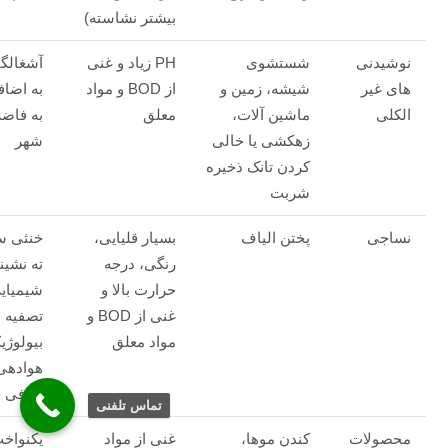
بیشتر نشاسته)
نوشیدنی
شستشوی
PH زیاد و غنی
آشغالگ
های غیر
شیشه، زمین و
از BOD و مواد
به اضاف
الکلی
ماشین آلات،
معلق
به فاضل
زهکشی یا خالی
شهر
کردن تانک ذخیره
شربت
نساجی
پختن الیاف
بسیار قلیایی،
خنثی س
رنگی، درجه
ته نشین
حرارت بالا و
شیمیای
غنی از BOD و
تصفیه
مواد معلق
بیولوژی
هوادهی
صافی چ
تماس تلفنی
محصولات
کندن موها،
غنی از مواد
یکنواخ