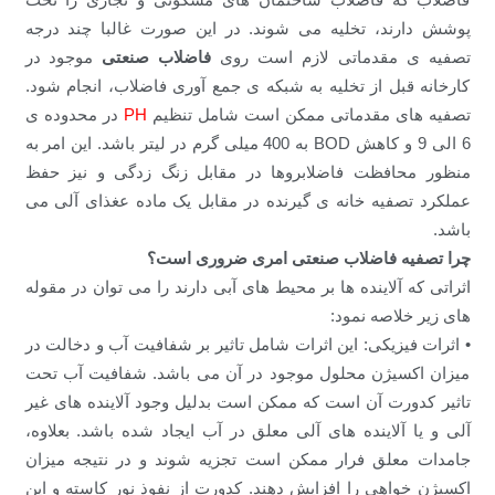
پوشش دارند، تخلیه می شوند. در این صورت غالبا چند درجه
تصفیه ی مقدماتی لازم است روی
فاضلاب صنعتی
موجود در
کارخانه قبل از تخلیه به شبکه ی جمع آوری فاضلاب، انجام شود.
تصفیه های مقدماتی ممکن است شامل تنظیم
PH
در محدوده ی
6 الی 9 و کاهش BOD به 400 میلی گرم در لیتر باشد. این امر به
منظور محافظت فاضلابروها در مقابل زنگ زدگی و نیز حفظ
عملکرد تصفیه خانه ی گیرنده در مقابل یک ماده عغذای آلی می
باشد.
چرا
تصفیه فاضلاب صنعتی
امری ضروری است؟
اثراتی که آلاینده ها بر محیط های آبی دارند را می توان در مقوله
های زیر خلاصه نمود:
• اثرات فیزیکی: این اثرات شامل تاثیر بر شفافیت آب و دخالت در
میزان اکسیژن محلول موجود در آن می باشد. شفافیت آب تحت
تاثیر کدورت آن است که ممکن است بدلیل وجود آلاینده های غیر
آلی و یا آلاینده های آلی معلق در آب ایجاد شده باشد. بعلاوه،
جامدات معلق فرار ممکن است تجزیه شوند و در نتیجه میزان
اکسیژن خواهی را افزایش دهند. کدورت از نفوذ نور کاسته و این