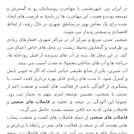
در ایران نیز، شهرنشینی با مهاجرت روستاییان رو به گسترش و
توسعه بوده و هست. این مهاجرت ها در پاسخ به فرصت های ایجاد
شده برای یک معاش بهتر در مناطق شهری در حال رشد، از لحاظ
اقتصادی و صنعتی پدیدار می شوند.
صنعتی شدن سریع و تمرکز آن در مراکز شهری، فشارهای زیادی
بر ظرفیت و گنجایش محیط زیست در محل های خاص اعمال می
کند. در این محل ها، بدنه ی آب های پذیرنده از قبیل رودخانه ها،
دریاچه ها و آب های ساحلی معمولا به شدت آسیب می بینند.
آب شیرین، یکی از منابع طبیعی حیاتی است که اگر به خوبی پایش
و کنترل شود، تا مدت های زیادی قابل بهره برداری کجدد است. با
پیشگیری از آلودگی ناشی از فعالیت های کشت و صنعت، اعم از
سنتی یا صنعتی، تضمین توسعه امری مهم به شمار می رود.
عموما این آلودگی در نتیجه ی تخلیه ی
فاضلاب های صنعتی
و
فاضلاب هایی که به حد کافی تصفیه نشده، حاصل می گردد.
فاضلاب های صنعتی
از جمله فاضلاب های کشت و صنعت، پساب
هایی هستند که در نتیجه ی فعالیت های بشر در رابطه با پردازش و
تولید مواد خام به وجود می آیند. این جریان های فاضلاب در نتیجه