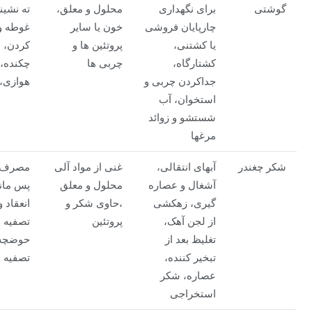
گوشتی
برای نگهداری
محلول و معلق،
ته نشین
چارپایان فروشی
خون یا سایر
غوطه و
یا کشتنی،
پروتئین ها و
کردن، 
کشتارگاه،
چربی ها
چکنده،
جداکردن چربی و
هوازی،
استخوان، آب
شستشو و زوائد
مرغها
شکر چغندر
آبهای انتقالی،
غنی از مواد آلی
مصرف 
آشغال و عصاره
محلول و معلق
پس مان
گیری، زهکشی
،حاوی شکر و
انعقاد و
از لجن آهک،
پروتئین
تصفیه د
تغلیظ بعد از
حوضچه
تبخیر کننده،
تصفیه
عصاره، شکر
استخراجی