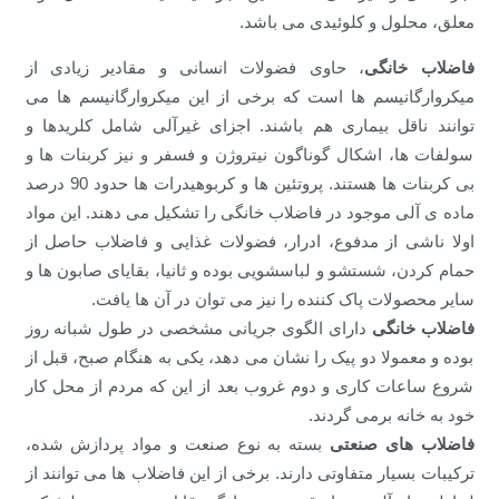
معلق، محلول و کلوئیدی می باشد.
فاضلاب خانگی
، حاوی فضولات انسانی و مقادیر زیادی از
میکروارگانیسم ها است که برخی از این میکروارگانیسم ها می
توانند ناقل بیماری هم باشند. اجزای غیرآلی شامل کلریدها و
سولفات ها، اشکال گوناگون نیتروژن و فسفر و نیز کربنات ها و
بی کربنات ها هستند. پروتئین ها و کربوهیدرات ها حدود 90 درصد
ماده ی آلی موجود در فاضلاب خانگی را تشکیل می دهند. این مواد
اولا ناشی از مدفوع، ادرار، فضولات غذایی و فاضلاب حاصل از
حمام کردن، شستشو و لباسشویی بوده و ثانیا، بقایای صابون ها و
سایر محصولات پاک کننده را نیز می توان در آن ها یافت.
فاضلاب خانگی
دارای الگوی جریانی مشخصی در طول شبانه روز
بوده و معمولا دو پیک را نشان می دهد، یکی به هنگام صبح، قبل از
شروع ساعات کاری و دوم غروب بعد از این که مردم از محل کار
خود به خانه برمی گردند.
فاضلاب های صنعتی
بسته به نوع صنعت و مواد پردازش شده،
ترکیبات بسیار متفاوتی دارند. برخی از این فاضلاب ها می توانند از