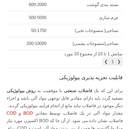
بسته بندی گوشت
600-2000
چرم سازی
500-5000
نساجی( منسوجات نخی)
50-1750
نساجی(منسوجات پشمی)
200-10000
نمایش 1 تا 10 از مجموع 10 مورد
❯
1
❮
قابلیت تجزیه پذیری بیولوژیکی
برای این که یک
فاضلاب صنعتی
با موفقیت به
روش بیولوژیکی
تصفیه گردد باید دارای مقادیر قابل توجهی مواد آلی باشد و اجزاء
دیگر موجود در فاضلاب نباید مانع از انجام فرآیند بیولوژیکی گردند.
مقدار مواد آلی در یک فاضلاب توسط مقادیر
BOD و COD
فاضلاب نشان داده می شود. از آن جا که BOD اکسیژن مورد نیاز
میکروارگانیسم ها جهت از بین بردن مواد آلی است و COD، برای