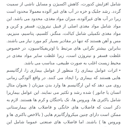
شامل افزایش کدورت، کاهش اکسیژن و مسایل ناشی از سمیت
گردد. رشد جلبک و خزه در آب های غیر آلوده معمولا محدود است
زیرا در آب های غیرآلوده، میزان مواد مغذی، محدود می باشد. این
مواد شامل مواد مغذی اصلی از قبیل نیتروژن، فسفر و کربن و
مواد مغذی تکمیلی شامل کبالت، منگنز، کلسیم، پتاسیم، منیزیم،
مس و آهن هستند که تنها در مقادیر بسیار کم مورد نیاز می باشند.
بنابراین بیشتر نگرانی های مرتبط با اوتریفیکاسیون، در خصوص
غلظت فسفر و نیتروژن است، زیرا غلظت سایر مواد مغذی در
محیط زیست اغلب به صورت طبیعی، مناسب می باشد.
• اثرات عوامل بیماری زا: منظور از عوامل بیماری زا، ارگانیسم
هایی هستند که بیماری را ایجاد می کنند. در واقع آلودگی زمانی
روی می دهد که این ارگانیسم ها وارد بدن میزبان ( بعنوان مثال
انسان یا جانور ) شده رشد و تکثیر می نمایند. این عوامل بیماریزا
شامل باکتری ها، ویروس ها، تک یاختگان و کرم ها هستند. لازم به
ذکر است که فاضلاب های خانگی و فاضلاب های بیمارستانی
ممکن است دارای چنین میکروارگانیزم هایی ( بالاخص باکتری ها و
ویروس ها ) باشند. اما فاضلاب های صنعتی عموما شامل این