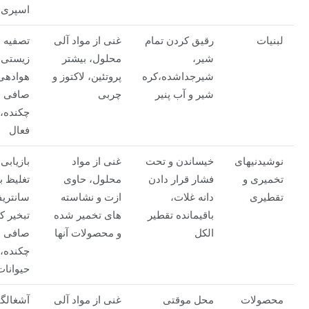
اسپری
لبنیات
رقیق کردن تمام
غنی از مواد آلی
تصفیه
شیر،
محلول، بیشتر
زیستی،
شیرجداشده،کره
پروتئین، لاکتوز و
هوادهی
شیر و آب پنیر
چربی
صافی
چکنده،
فعال
نوشیدنیهای
خیساندن و تحت
غنی از مواد
بازیابی،
تخمیری و
فشار قرار دادن
محلول، حاوی
تغلیظ ب
تقطیری
دانه غلات،
ازت و نشاسته
سانتریف
باقیمانده تقطیر
های تخمیر شده
تبخیر ک
الکل
و محصولات آنها
صافی
چکنده،
حیوانات
محصولات
محل موقتی
غنی از مواد آلی
آشغالگ