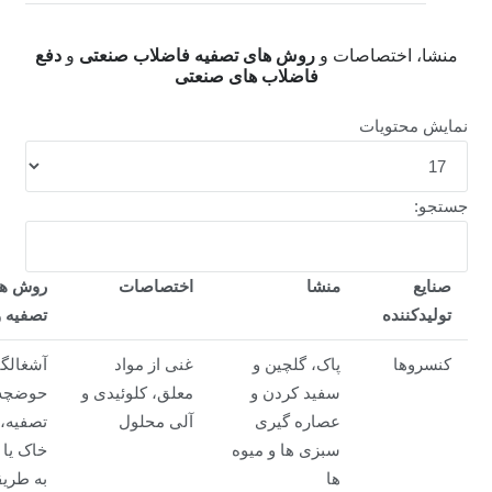
منشا، اختصاصات و
روش های تصفیه فاضلاب صنعتی
و
دفع
فاضلاب های صنعتی
نمایش محتویات
جستجو:
صنایع
منشا
اختصاصات
روش ه
تولیدکننده
تصفیه و
کنسروها
پاک، گلچین و
غنی از مواد
آشغالگ
سفید کردن و
معلق، کلوئیدی و
حوضچه
عصاره گیری
آلی محلول
تصفیه،
سبزی ها و میوه
خاک یا 
ها
به طریق