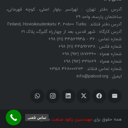
آدرس دفتر تهران : تهرانسر ،بلوار اصلی، کوچه قهرمانی،
ساختمان پارسه، واحد 29
آدرس دفتر فنلاند : Finland, Hovioikeudenkatu 4, 20500 Turku
آدرس کارگاه : شهر قدس، بعد از چهارراه گلبرگ، پلاک 21
شماره تماس : 46 - 44569945 (21) 98+
شماره فکس : 44596738 (21) 98+
شماره همراه : 1872360 (912) 98+
شماره همراه : 3311069 (912) 98+
شماره تماس فنلاند : 468000673 358+
ایمیل : info@palood.org
تماس تلفنی
همه حقوق برای
مهندسین پالود صنعت
محفوظ است.