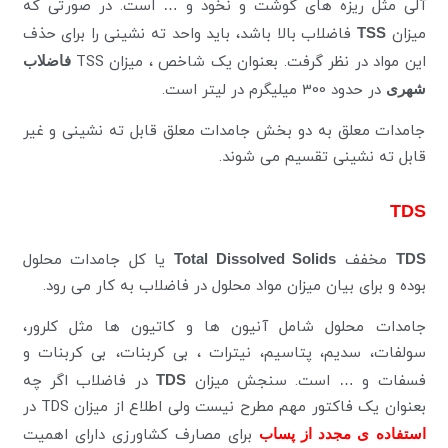
آلی مثل ریزه های گوشت و نخود و … است. در صورتی که
میزان
TSS
فاضلاب بالا باشد، باید واحد ته نشینی را برای حذف
این مواد در نظر گرفت. بعنوان یک شاخص ، میزان TSS
فاضلاب
شهری
در حدود 300 میلیگرم در لیتر است.
جامدات معلق به دو بخش جامدات معلق قابل ته نشینی و غیر
قابل ته نشینی تقسیم می شوند.
TDS
TDS
مخفف
Total Dissolved Solids
یا کل جامدات محلول
بوده و برای بیان میزان مواد محلول در فاضلاب به کار می رود.
جامدات محلول شامل آنیون ها و کاتیون ها مثل کلرور،
سولفات، سدیم، پتاسیم، نیترات ، بی کربنات، بی کربنات و
فسفات و … است. سنجش میزان
TDS
در فاضلاب اگر چه
بعنوان یک فاکتور مهم مطرح نیست ولی اطلاع از میزان TDS در
استفاده ی مجدد از پساب
برای مصارف کشاورزی دارای اهمیت