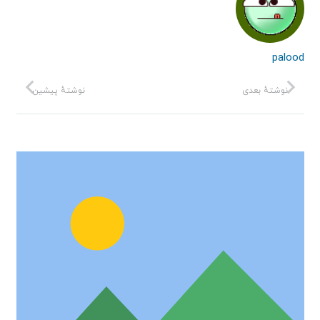
palood
نوشتهٔ بعدی
نوشتهٔ پیشین