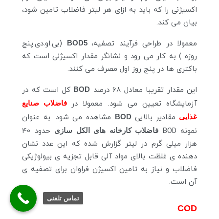
اکسیژنی را که باید به ازای هر لیتر فاضلاب تامین شود،
بیان می کند.
معمولا در طراحی فرآیند تصفیه،
BOD5
(بی.او.دی.پنج
روزه ) به کار می رود و نشانگر مقدار اکسیژنی است که
باکتری ها در پنج روز اول مصرف می کنند.
این مقدار تقریبا معادل 68 درصد
BOD
کل است که در
آزمایشگاه تعیین می شود. معمولا در
فاضلاب صنایع
غذایی
مقادیر بالایی
BOD
مشاهده می شود. به عنوان
نمونه BOD
فاضلاب کارخانه های الکل سازی
حدود 40
هزار میلی گرم در لیتر گزارش شده که این عدد نشان
دهنده ی غلظت بالای مواد آلی قابل تجزیه ی بیولوژیکی
فاضلاب و نیاز به تامین اکسیژن فراوان برای تصفیه ی
آن است.
تماس تلفنی
COD