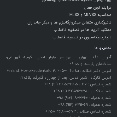
بهره برداری تصفیه خانه فاضلاب بهداشتی
فرآیند لجن فعال
محاسبه MLVSS و MLSS
تاثیرگذاری متقابل میکروارگانیزم ها و دیگر جانداران
عملکرد آنزیم ها در تصفیه فاضلاب
دنیتریفیکاسیون در تصفیه فاضلاب
تماس با ما
آدرس دفتر تهران : تهرانسر ،بلوار اصلی، کوچه قهرمانی،
ساختمان پارسه، واحد 29
آدرس دفتر فنلاند : Finland, Hovioikeudenkatu 4, 20500 Turku
آدرس کارگاه : شهر قدس، بعد از چهارراه گلبرگ، پلاک 21
شماره تماس : 46 - 44569945 (21) 98+
شماره فکس : 44596738 (21) 98+
شماره همراه : 1872360 (912) 98+
شماره همراه : 3311069 (912) 98+
شماره تماس فنلاند : 468000673 358+