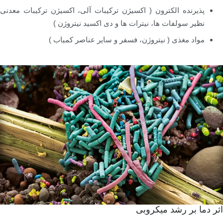
پذیرنده الکترون ( اکسیژن ترکیبات آلی، اکسیژن ترکیبات معدنی
نظیر سولفات ها، نیترات ها و دی اکسید نیتروژن )
مواد مغذی ( نیتروژن، فسفر و سایر عناصر کمیاب )
اثر دما بر رشد میکروبی