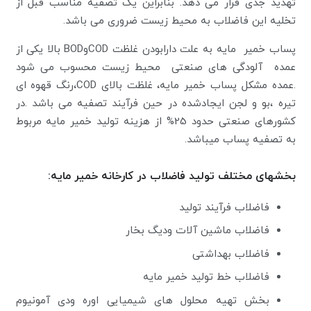
تهدید جدی قرار می دهد. بنابراین یک تصفیه مناسب قبل از
تخلیه این فاضلاب به محیط زیست ضروری می باشد.
پساب خمیر مایه به علت دارابودن غلظت CODوBOD بالا یکی از
عمده آلودگی های صنعتی محیط زیست محسوب می شود
.عمده مشکل پساب خمیر مایه، غلظت بالای COD،رنگ قهوه ای
تیره ،بو و لجن ایجادشده در حین فرآیند تصفیه می باشد .در
کشورهای صنعتی حدود 25% از هزینه تولید خمیر مایه مربوط
به تصفیه پساب میباشد.
بخشهای مختلف تولید فاضلاب در کارخانه خمیر مایه
:
فاضلاب فرآیند تولید
فاضلاب ماشین آلات ودیگ بخار
فاضلاب بهداشتی
فاضلاب خط تولید خمیر مایه
بخش تهیه محلول های شیمیایی اوره ودی آمونیوم