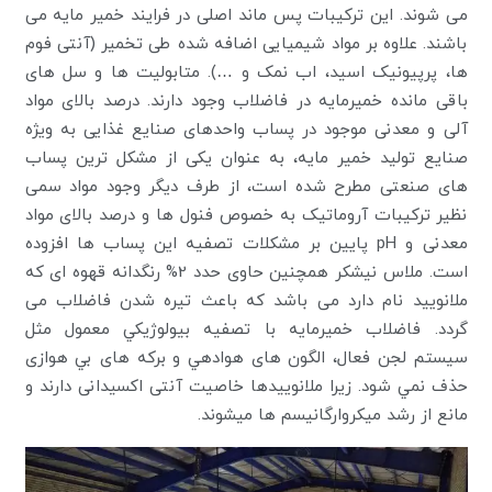
می شوند. این ترکیبات پس ماند اصلی در فرایند خمیر مایه می
باشند. علاوه بر مواد شیمیایی اضافه شده طی تخمیر (آنتی فوم
ها، پرپیونیک اسید، اب نمک و …). متابولیت ها و سل های
باقی مانده خمیرمایه در فاضلاب وجود دارند. درصد بالای مواد
آلی و معدنی موجود در پساب واحدهای صنایع غذایی به ویژه
صنایع تولید خمیر مایه، به عنوان یکی از مشکل ترین پساب
های صنعتی مطرح شده است، از طرف دیگر وجود مواد سمی
نظیر ترکیبات آروماتیک به خصوص فنول ها و درصد بالای مواد
معدنی و pH پایین بر مشکلات تصفیه این پساب ها افزوده
است. ملاس نیشکر همچنین حاوی حدد 2% رنگدانه قهوه ای که
ملانویید نام دارد می باشد که باعث تیره شدن فاضلاب می
گردد. فاضلاب خمیرمایه با تصفيه بيولوژيکي معمول مثل
سيستم لجن فعال، الگون های هوادهي و برکه های بي هوازی
حذف نمي شود. زیرا ملانوییدها خاصیت آنتی اکسیدانی دارند و
مانع از رشد میکروارگانیسم ها میشوند.