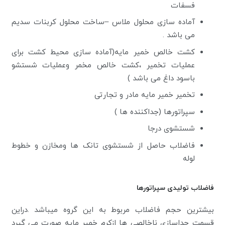
فسفات
آماده سازی محلول ملاس –ساخت محلول کربنات سدیم
می باشد .
کشت خالص خمیر مایه(آماده سازی محیط کشت برای
عملیات تخمیر ،کشت خالص مخمر وعملیات شستشو
باسود داغ می باشد )
تخمیر خمیر مایه مادر و تجارتی
سپراتورها (جداکننده ها )
شستشوی درجا
فاضلاب حاصل از شستشوی تانک ها ومخازن و خطوط
لوله
فاضلاب تولیدی سپراتورها
بیشترین حجم فاضلاب مربوط به این گروه میباشد .دراین
قسمت جداسازی ناخالصی ها ازکرم خمیر مایه صورت می گیرد