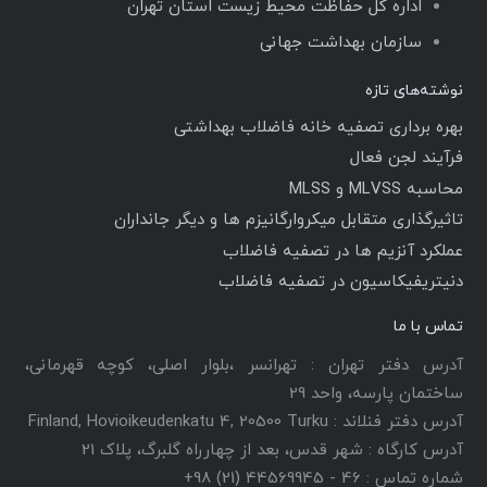
اداره کل حفاظت محیط زیست استان تهران
سازمان بهداشت جهانی
نوشته‌های تازه
بهره برداری تصفیه خانه فاضلاب بهداشتی
فرآیند لجن فعال
محاسبه MLVSS و MLSS
تاثیرگذاری متقابل میکروارگانیزم ها و دیگر جانداران
عملکرد آنزیم ها در تصفیه فاضلاب
دنیتریفیکاسیون در تصفیه فاضلاب
تماس با ما
آدرس دفتر تهران : تهرانسر ،بلوار اصلی، کوچه قهرمانی،
ساختمان پارسه، واحد 29
آدرس دفتر فنلاند : Finland, Hovioikeudenkatu 4, 20500 Turku
آدرس کارگاه : شهر قدس، بعد از چهارراه گلبرگ، پلاک 21
شماره تماس : 46 - 44569945 (21) 98+