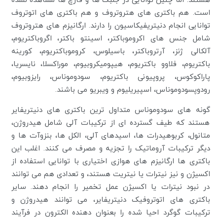
هستند. اما چنین توانایی در جلبک ها و قارچ ها مشاهده نشده
است. هم باکتری های هتروتروف و هم باکتری های اتوتروف
توانایی انجام دنیتریفیکاسیون را دارند. ارگانیزم های هتروتروف
شامل جنس های اکروموباکتر، اسینتو باکتر، اگروباکتریوم،
آلکالی ژنز، آرتروباکتر، باسیلوس، کروموباکتریوم، کورینه
باکتریوم، فلاوو باکتریوم، هیپومیکروبیوم، موراکسلا، نایسریا،
پاراکوکوس، پروپیونی باکتریوم، سودوموناس، رایزوبیوم،
رودوپسودوموناس، اسپیریلیوم و ویبریو می باشند.
گونه های سودوموناس متداول ترین باکتری های دنیتریفایر
هستند که طیف گسترده ای از ترکیبات آلی شامل هیدروژن،
متانول، کربوهیدرات ها، اسیدهای آلی، الکل ها، بنزوآت ها و
دیگر ترکیبات آروماتیک را تجزیه و مصرف می کنند. اغلب این
باکتری ها ارگانیزم های هوازی اختیاری با توانایی استفاده از
اکسیژن و نیز نیترات یا نیتریت هستند، و تعدادی هم می توانند
در نبود نیترات یا اکسیژن عمل تخمیر را انجام دهند. سایر
باکتری های اتوتروفیک دنیتریفایر، می توانند هیدروژن و
ترکیبات گوگرد احیا شده را بعنوان دهنده الکترون در فرآیند