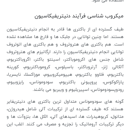
استفاده می شود.
میکروب شناسی فرآیند دنیتریفیکاسیون
طیف گسترده ای از باکتری ها قادر به انجام دنیتریفیکاسیون
هستند. اما چنین توانایی در جلبک ها و قارچ ها مشاهده نشده
است. هم باکتری های هتروتروف و هم باکتری های اتوتروف
توانایی انجام دنیتریفیکاسیون را دارند. ارگانیزم های هتروتروف
شامل جنس های اکروموباکتر، اسینتو باکتر، اگروباکتریوم،
آلکالی ژنز، آرتروباکتر، باسیلوس، کروموباکتریوم، کورینه
باکتریوم، فلاوو باکتریوم، هیپومیکروبیوم، موراکسلا، نایسریا،
پاراکوکوس، پروپیونی باکتریوم، سودوموناس، رایزوبیوم،
رودوپسودوموناس، اسپیریلیوم و ویبریو می باشند.
گونه های سودوموناس متداول ترین باکتری های دنیتریفایر
هستند که طیف گسترده ای از ترکیبات آلی شامل هیدروژن،
متانول، کربوهیدرات ها، اسیدهای آلی، الکل ها، بنزوآت ها و
دیگر ترکیبات آروماتیک را تجزیه و مصرف می کنند. اغلب این