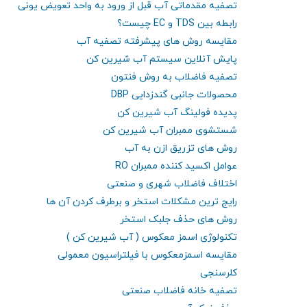
تصفیه مقدماتی آب قبل از ورود به واحد تعویض یونی
رابطه بین TDS و EC چیست؟
مقایسه روش های پیشرفته تصفیه آب
پایش آنلاین سیستم آب شیرین کن
تصفیه فاضلاب به روش فنتون
محصولات جانبی گندزدایی DBP
پدیده فولینگ آب شیرین کن
شستشوی ممبران آب شیرین کن
روش های تزریق ازن به آب
عوامل اکسید کننده ممبران RO
اختلاف فاضلاب شهری و صنعتی
رایج ترین مشکلات استخر و برطرف کردن آن ها
روش های حذف جلبک استخر
تکنولوژی اسمز معکوس ( آب شیرین کن )
مقایسه اسمزمعکوس با فیلتراسیون معمولی
کلرسنجی
تصفیه خانه فاضلاب صنعتی