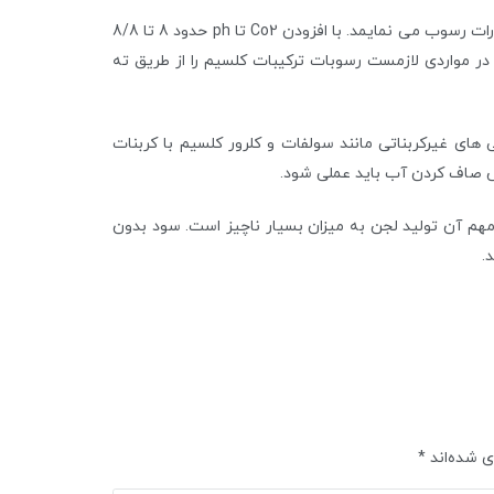
در روش دوم کربنات های Ca و Mg حدود 10/5-11-11/3 به صورت هیدرات رسوب می نمایمد. با افزودن Co2 تا ph حدود 8 تا 8/8
در مواردی لازمست رسوبات ترکیبات کلسیم را از طریق ته
ی غیرکربناتی مانند سولفات و کلرور کلسیم با کربنات
هم آن تولید لجن به میزان بسیار ناچیز است. سود بدون
.
ی شده‌اند
*