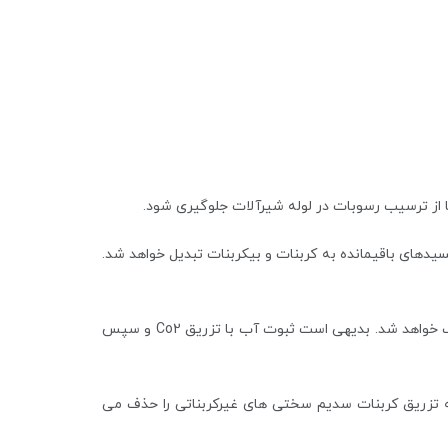
Ca و Mg حدود 10/5-11-11/3 به صورت هیدرات رسوب می نمایمد. با افزودن Co2 تا ph حدود 8 تا 8/8 هیدروکسیدهای باقیمانده به کربنات و بیکربنات تبدیل خواهد شد.
در روش سوم سختی های کربناتی و بیکربناتی حذف شده و سختی های غیرکربناتی مانند سولفات و کلرور کلسیم با کربنات سدیم حذف خواهد شد. بدیهی است ثبوت آب با تزریق Co2 و سپس
به تزریق کربنات سدیم سختی های غیرکربناتی را حذف می