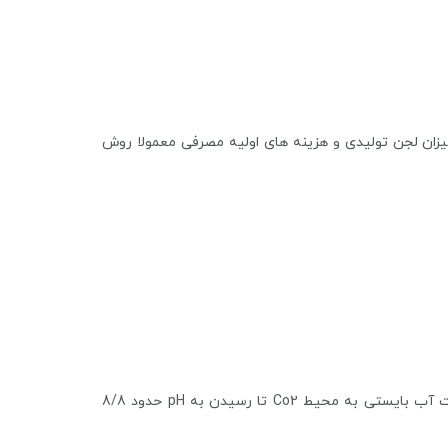
زان لجن تولیدی و هزینه های اولیه مصرفی معمولا روش
در روش اول Ca و Mg آب در pH حدود 9/5 حذف شده و برای ثبوت آب بایستی به محیط Co2 تا رسیدن به pH حدود 8/8