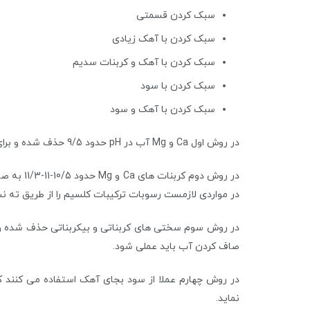
سبک کردن قسمتی
سبک کردن با آهک زیادی
سبک کردن با آهک و کربنات سدیم
سبک کردن با سود
سبک کردن با آهک و سود
در روش اول Ca و Mg آب در pH حدود 9/5 حذف شده و برای ثبوت آب بایستی به محیط Co2 تا رسیدن به pH حدود 8/8 تزریق نمود تا از ترسیب رسوبات در لوله شیرآلات جلوگیری شود.
در مواردی لازمست رسوبات ترکیبات کلسیم را از طریق ته نش
صاف کردن آب باید عملی شود.
در روش چهارم عملا از سود بجای آهک استفاده می کنند ک
نماید.