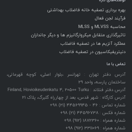
نوشته‌های تازه
بهره برداری تصفیه خانه فاضلاب بهداشتی
فرآیند لجن فعال
محاسبه MLVSS و MLSS
تاثیرگذاری متقابل میکروارگانیزم ها و دیگر جانداران
عملکرد آنزیم ها در تصفیه فاضلاب
دنیتریفیکاسیون در تصفیه فاضلاب
تماس با ما
آدرس دفتر تهران : تهرانسر ،بلوار اصلی، کوچه قهرمانی،
ساختمان پارسه، واحد 29
آدرس دفتر فنلاند : Finland, Hovioikeudenkatu 4, 20500 Turku
آدرس کارگاه : شهر قدس، بعد از چهارراه گلبرگ، پلاک 21
شماره تماس : 46 - 44569945 (21) 98+
شماره فکس : 44596738 (21) 98+
شماره همراه : 1872360 (912) 98+
شماره همراه : 3311069 (912) 98+