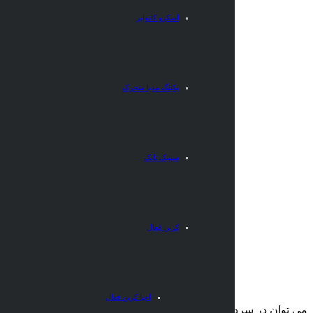
اسکرو کانوایر
پکینگ مدیا متحرک
سپتیک تانک
کربن فعال
کاربرد ازن در سردخانه
احیا کربن فعال
می توان در سردخانه های نگهداری مواد غذایی این دستگاه را نصب کرد و در هر یک ساعت این دستگاه 5