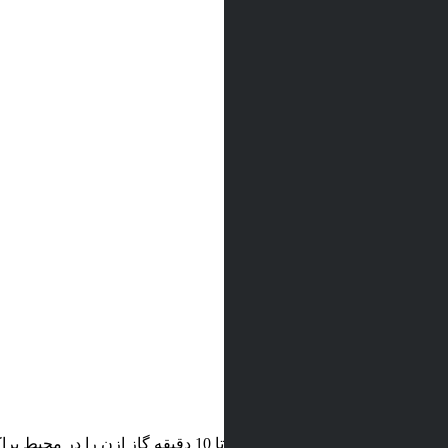
 تا 10 دقیقه گاز ازن را در محیط پراکنده کند.