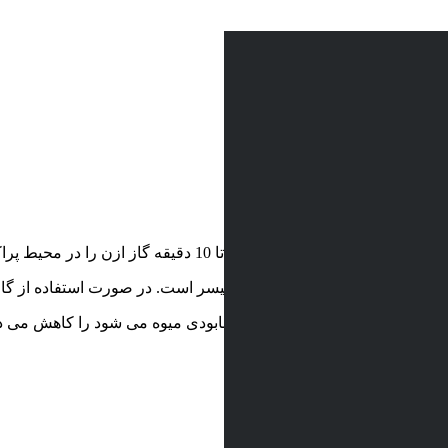
 تا 10 دقیقه گاز ازن را در محیط پراکنده کند.
اری محصولات است که با گاز ازن میسر است. در صورت استفاده از گاز ا
 می کند و رشد قارچ ها که باعث نابودی میوه می شود را کاهش می ده