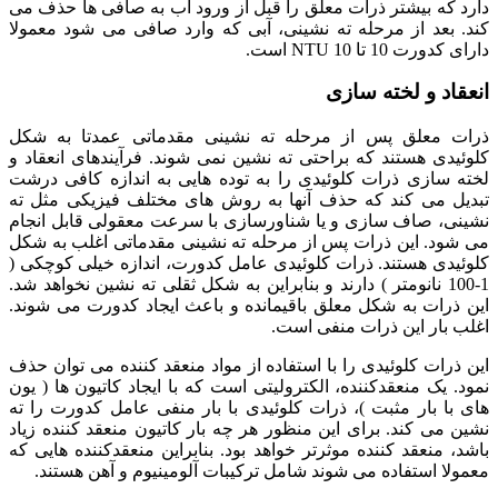
دارد که بیشتر ذرات معلق را قبل از ورود آب به صافی ها حذف می
کند. بعد از مرحله ته نشینی، آبی که وارد صافی می شود معمولا
دارای کدورت 10 تا 10 NTU است.
انعقاد و لخته سازی
ذرات معلق پس از مرحله ته نشینی مقدماتی عمدتا به شکل
کلوئیدی هستند که براحتی ته نشین نمی شوند. فرآیندهای انعقاد و
لخته سازی ذرات کلوئیدی را به توده هایی به اندازه کافی درشت
تبدیل می کند که حذف آنها به روش های مختلف فیزیکی مثل ته
نشینی، صاف سازی و یا شناورسازی با سرعت معقولی قابل انجام
می شود. این ذرات پس از مرحله ته نشینی مقدماتی اغلب به شکل
کلوئیدی هستند. ذرات کلوئیدی عامل کدورت، اندازه خیلی کوچکی (
1-100 نانومتر ) دارند و بنابراین به شکل ثقلی ته نشین نخواهد شد.
این ذرات به شکل معلق باقیمانده و باعث ایجاد کدورت می شوند.
اغلب بار این ذرات منفی است.
این ذرات کلوئیدی را با استفاده از مواد منعقد کننده می توان حذف
نمود. یک منعقدکننده، الکترولیتی است که با ایجاد کاتیون ها ( یون
های با بار مثبت )، ذرات کلوئیدی با بار منفی عامل کدورت را ته
نشین می کند. برای این منظور هر چه بار کاتیون منعقد کننده زیاد
باشد، منعقد کننده موثرتر خواهد بود. بنابراین منعقدکننده هایی که
معمولا استفاده می شوند شامل ترکیبات آلومینیوم و آهن هستند.