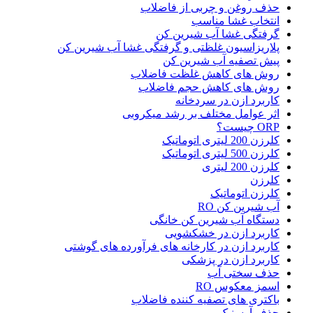
حذف روغن و چربی از فاضلاب
انتخاب غشا مناسب
گرفتگی غشا آب شیرین کن
پلاریزاسیون غلظتی و گرفتگی غشا آب شیرین کن
پیش تصفیه آب شیرین کن
روش های کاهش غلظت فاضلاب
روش های کاهش حجم فاضلاب
کاربرد ازن در سردخانه
اثر عوامل مختلف بر رشد میکروبی
ORP چیست؟
کلرزن 200 لیتری اتوماتیک
کلرزن 500 لیتری اتوماتیک
کلرزن 200 لیتری
کلرزن
کلرزن اتوماتیک
آب شیرین کن RO
دستگاه آب شیرین کن خانگی
کاربرد ازن در خشکشویی
کاربرد ازن در کارخانه های فرآورده های گوشتی
کاربرد ازن در پزشکی
حذف سختی آب
اسمز معکوس RO
باکتری های تصفیه کننده فاضلاب
حذف آرسنیک