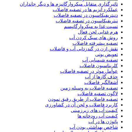
تاثیرگذاری متقابل میکروارگانیزم ها و دیگر جانداران
عملکرد آنزیم ها در تصفیه فاضلاب
دنیتریفیکاسیون در تصفیه فاضلاب
نیتریفیکاسیون در تصفیه فاضلاب
نسبت غذا به میکروارگانیسم
هرم غذایی لجن فعال
روش های سبک کردن آب
تصفیه پیشرفته فاضلاب
نقش ازن در گندزدایی آب و فاضلاب
تعویض یونی
تصفیه شیمیایی آب
کلریناسیون فاضلاب
عوامل موثر در تصفیه فاضلاب
حذف گازها از آب
آشغالگیر فاضلاب
تصفیه فاضلاب به وسیله زمین
لاگون تصفیه فاضلاب
تصفیه فاضلاب از طریق رقیق نمودن
کاربرد فاضلاب و لجن آن در کشاورزی
کیفیت آب های زیرزمینی
کیفیت آب رودخانه ها
پاتوژن ها در آب
شاخص بهداشتی بودن آب