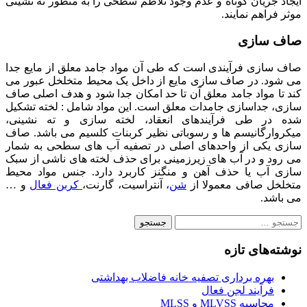
ایجاد جریان کوتاه و عدم وجود تلاطم سطحی را به منظور ته نشینی
موثر فراهم نمایند.
صاف سازی
صاف سازی فرآیندی است که طی آن مواد جامد معلق از مایع جدا
می شود. در صاف سازی مایع از داخل یک محیط متخلخل عبور می
کند تا مواد جامد معلق آن تا حد امکان جدا شود و هدف اصلی صاف
سازی، جداسازی جامدات معلق است. این مواد شامل : لخته تشکیل
شده در طی فرآیندهای انعقاد، لخته سازی و ته نشینی،
میکروارگانیسم ها و رسوباتی نظیر کربنات کلسیم می باشد. صاف
سازی یکی از واحدهای اصلی در تصفیه آب های سطحی به شمار
می رود و در آب های زیرزمینی برای حذف لخته های ناشی از سبک
سازی آب یا حذف آهن و منگنز کاربرد دارد. جنس مواد محیط
متخلخل صافی معمولا از
شن
، آنتراسیت، گارنت،
کربن فعال
و …
می باشد.
جستجو
برای:
نوشته‌های تازه
بهره برداری تصفیه خانه فاضلاب بهداشتی
فرآیند لجن فعال
محاسبه MLVSS و MLSS