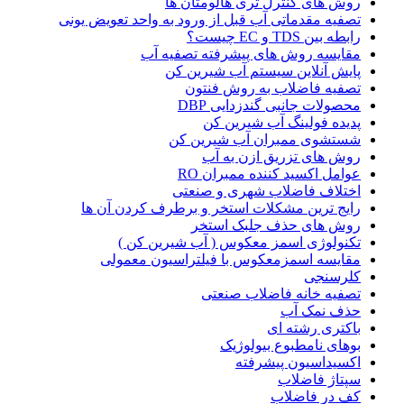
روش های کنترل تری هالومتان ها
تصفیه مقدماتی آب قبل از ورود به واحد تعویض یونی
رابطه بین TDS و EC چیست؟
مقایسه روش های پیشرفته تصفیه آب
پایش آنلاین سیستم آب شیرین کن
تصفیه فاضلاب به روش فنتون
محصولات جانبی گندزدایی DBP
پدیده فولینگ آب شیرین کن
شستشوی ممبران آب شیرین کن
روش های تزریق ازن به آب
عوامل اکسید کننده ممبران RO
اختلاف فاضلاب شهری و صنعتی
رایج ترین مشکلات استخر و برطرف کردن آن ها
روش های حذف جلبک استخر
تکنولوژی اسمز معکوس ( آب شیرین کن )
مقایسه اسمزمعکوس با فیلتراسیون معمولی
کلرسنجی
تصفیه خانه فاضلاب صنعتی
حذف نمک آب
باکتری رشته ای
بوهای نامطبوع بیولوژیک
اکسیداسیون پیشرفته
سپتاژ فاضلاب
کف در فاضلاب