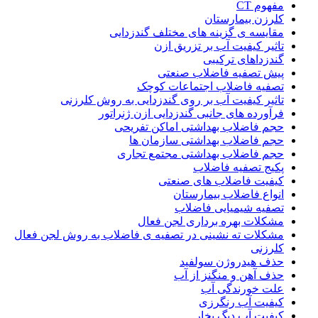
مفهوم CT
کلرزن بیمارستان
مقایسه ی گزینه های مختلف گندزدایی
تاثیر کیفیت آب بر تزریق ازن
گندزداهای ترکیبی
پیش تصفیه فاضلاب صنعتی
تصفیه فاضلاب اجتماعات کوچک
تاثیر کیفیت آب بر روی گندزدایی به روش کلرزنی
فرآورده های جانبی گندزدایی ازن ژنراتور
حجم فاضلاب بهداشتی اماکن تفریحی
حجم فاضلاب بهداشتی سازمان ها
حجم فاضلاب بهداشتی مجتمع تجاری
پکیج تصفیه فاضلاب
کیفیت فاضلاب های صنعتی
انواع فاضلاب بیمارستان
تصفیه شیمیایی فاضلاب
مشکلات بهره برداری لجن فعال
مشکلات ته نشینی در تصفیه ی فاضلاب به روش لجن فعال
کلرزنی
حذف هیدروژن سولفید
حذف آهن و منگنز از آب
علت خورندگی آب
کیفیت آب رنگرزی
کیفیت آب دیگ بخار