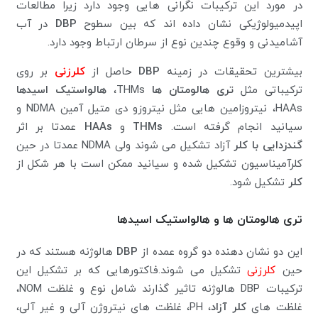
در مورد این ترکیبات نگرانی هایی وجود دارد زیرا مطالعات
اپیدمیولوژیکی نشان داده اند که بین سطوح
DBP
در آب
آشامیدنی و وقوع چندین نوع از سرطان ارتباط وجود دارد.
بیشترین تحقیقات در زمینه
DBP
حاصل از
کلرزنی
بر روی
ترکیباتی مثل
تری هالومتان ها
THMs،
هالواستیک اسیدها
HAAs، نیتروزامین هایی مثل نیتروزو دی متیل آمین NDMA و
سیانید انجام گرفته است.
THMs
و
HAAs
عمدتا بر اثر
گندزدایی با کلر
آزاد تشکیل می شوند ولی NDMA عمدتا در حین
کلرآمیناسیون تشکیل شده و سیانید ممکن است با هر شکل از
کلر
تشکیل شود.
تری هالومتان ها و هالواستیک اسیدها
این دو نشان دهنده دو گروه عمده از
DBP
هالوژنه هستند که در
حین
کلرزنی
تشکیل می شوند.فاکتورهایی که بر تشکیل این
ترکیبات DBP هالوژنه تاثیر گذارند شامل نوع و غلظت NOM،
غلظت های
کلر آزاد
، PH، غلظت های نیتروژن آلی و غیر آلی،