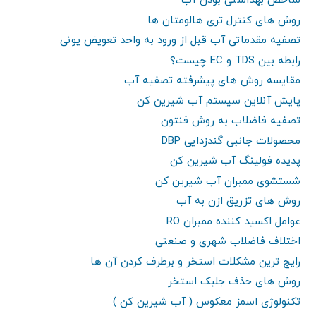
شاخص بهداشتی بودن آب
روش های کنترل تری هالومتان ها
تصفیه مقدماتی آب قبل از ورود به واحد تعویض یونی
رابطه بین TDS و EC چیست؟
مقایسه روش های پیشرفته تصفیه آب
پایش آنلاین سیستم آب شیرین کن
تصفیه فاضلاب به روش فنتون
محصولات جانبی گندزدایی DBP
پدیده فولینگ آب شیرین کن
شستشوی ممبران آب شیرین کن
روش های تزریق ازن به آب
عوامل اکسید کننده ممبران RO
اختلاف فاضلاب شهری و صنعتی
رایج ترین مشکلات استخر و برطرف کردن آن ها
روش های حذف جلبک استخر
تکنولوژی اسمز معکوس ( آب شیرین کن )