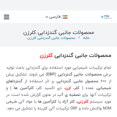
فارسی
محصولات جانبی گندزدایی کلرزن
خانه
chevron_right
محصولات جانبی گندزدایی کلرزن
محصولات جانبی گندزدایی
کلرزن
تمام ترکیبات شیمیایی مورد استفاده برای گندزدایی باعث تولید
برخی
محصولات جانبی گندزدایی
(
DBP
) می شوند. تشکیل بیش
از 600
محصول جانبی گندزدایی
بر اثر استفاده از
گندزداهای
شیمیایی
عمده (
کلر
،
ازن
، دی اکسید کلر،
کلرآمین ها
) و
ترکیبات آنها برای
تصفیه ی آب
در متون گزارش شده است. در
مورد سیستم
کلرزنی
،
کلر آزاد
یا
کلرآمین ها
با مواد آلی طبیعی
NOM واکنش داده و DBP ترکیبات آلی کلرینه را تشکیل می دهد.