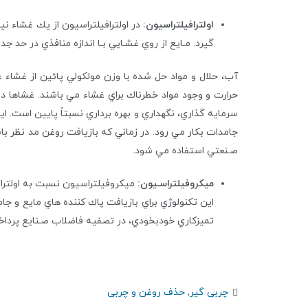
اولترافيلتراسيون:
در اولترافیلتراسیون از يك غشاء ن
گيرد. مـايع از روي غشـايي بـا اندازه منافذي در حد جداسازي مولكولي ع
آب، حلال و مواد حل شده با وزن مولكولي پائين از غشاء ع
سرمايه گذاري، نگهداري و بهره برداري نسبتاً پايين است. ا
جامدات بكار مي رود. در زماني كه بازيافت روغن مد نظر با
صـنعتي استفاده مي شود.
ميكروفيلتراسـيون:
اين تكنولوژي براي بازيافت پاك كننده هاي مايع و جا
تميزكاري خودبخودي، در تصفيه فاضلاب صـنايع پرداخ
چربی گیر
,
حذف روغن و چربی