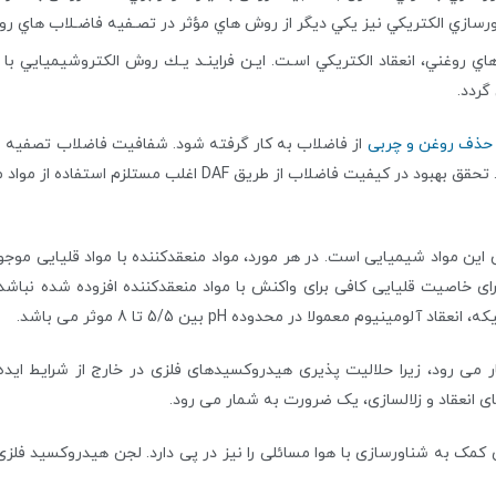
اورسازي الكتريكي نيز يكي ديگر از روش هاي مؤثر در تصـفيه فاضـلاب هاي 
روغني، انعقاد الكتريكي اسـت. ايـن فراينـد يـك روش الكتروشيميايي با 
گردد.
حذف روغن و چربی
روغن و چربی، به مقدار قابل ملاحظه ای کاهش یافته است. تحقق بهب
ن این مواد شیمیایی است. در هر مورد، مواد منعقدکننده با مواد قلیایی م
رای خاصیت قلیایی کافی برای واکنش با مواد منعقدکننده افزوده شده نب
به شمار می رود، زیرا حلالیت پذیری هیدروکسیدهای فلزی در خارج از شرایط
ی انعقاد و زلالسازی، یک ضرورت به شمار می رود.
ی کمک به شناورسازی با هوا مسائلی را نیز در پی دارد. لجن هیدروکسید فلزی