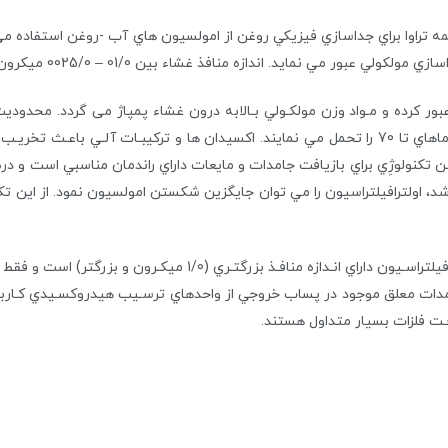
يمه تراوا براي جداسازي فيزيكي روغن از امولسيون هاي آب -روغن استفاده
بور مي نمايد. اندازه منافذ غشاء بين 01/0 – 0025/0 ميكرون متغيـر است.
بور كرده و مـواد وزن مولكـولي بـالابه درون غشاء پمپاژ می گردد. محدو
حرارت و وجود مواد خطرناك براي غشاء مي باشند. غشاها دماهاي تا 70 را تحمل مي نمايند. اكسيدان ه
يـن تكنولوژِي براي بازيافت جامدات و مايعات داراي راندمان مناسبي است و د
شد، اولترافيلتراسيون را مي توان جايگزين شكستن امولسيون نمود. از اين ت
ميكروفيلتراسيون نسبت به اولترافيلتراسـيون داراي انـدازه 
مدات معلق موجود در پساب خروجي از واحدهاي ترسـيب هيدروكسـيدي كـاربرد د
ـت فلزات بسيار متداول هستند.