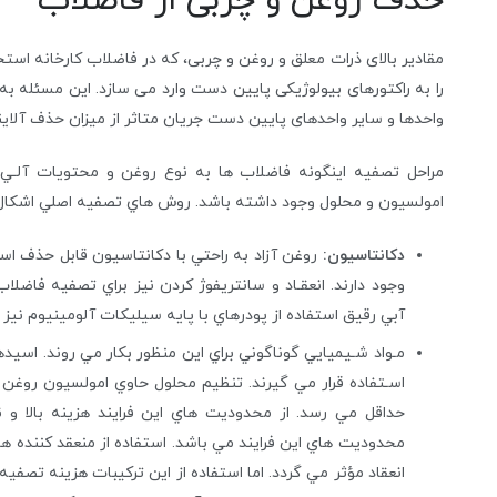
حذف روغن و چربی از فاضلاب
مقادیر بالای ذرات معلق و روغن و چربی، که در فاضلاب کارخانه استخ
را به راکتورهای بیولوژیکی پایین دست وارد می سازد. این مسئله به 
واحدها و سایر واحدهای پایین دست جریان متاثر از میزان حذف آلاین
مراحل تصفيه اينگونه فاضلاب ها به نوع روغن و محتويات آلـي 
امولسيون و محلول وجود داشته باشد. روش هاي تصفيه اصلي اشكال 
دكانتاسيون:
روغن آزاد به راحتي با دكانتاسيون قابل حذف است
وجود دارند. انعقـاد و سانتريفوژ كردن نيز براي تصفيه فاض
آبي رقيق استفاده از پودرهاي با پايه سيليكات آلومينيوم ن
مـواد شـيميايي گوناگوني براي اين منظور بكار مي روند. اسيد
انعقاد مؤثر مي گردد. اما استفاده از اين تركيبات هزينه تصفيه 