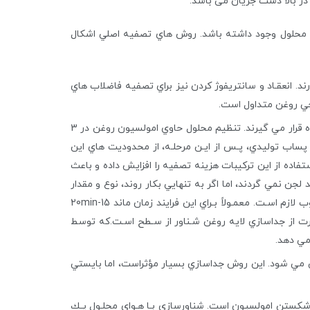
 در بالا دست جریان می باشد.
 و محلول وجود داشته باشد. روش هاي تصفيه اصلي اشكال
د. انعقـاد و سانتريفوژ كردن نيز براي تصفيه فاضلاب هاي
حي روغن متداول است.
مـواد شـيميايي گوناگوني براي اين منظور بكار مي روند. اسيدها در شكستن امولسيون ها مؤثر بوده و بطور متداول مـورد اسـتفاده قرار مي گيرند. تنظيم محلول حاوي امولسيون روغن در 3
p باعث حذف مؤثر روغن شده و توليد لجن نيز به حداقل مي رسد. از محدوديت هاي اين فرايند هزينه بالا و نياز به اصلاح pH پساب توليدي، پـس از ايـن مرحلـه، از محدوديت هاي اين
 فريك و آلوم باعث پايين آمـدن pH و انعقاد مؤثر مي گردد. اما استفاده از اين تركيبات هزينه تصفيه را افزايش داده و باعث
لجن نمي گردند، اما اگر به تنهايي بكار روند، نوع و مقدار
مورد نياز هر يك از آنها بايستي مورد ارزيابي قرار گيرد. براي پخش يكنواخت مواد شيميايي و شكستن امولسيون يك اختلاط خـوب لازم اسـت. معمـولاً بـراي اين فرايند زمان ماند 20min-15
ه 2 ساعت زمان ماند نياز است. حذف روغن عبارت از جداسازي لايه روغن شـناور از سـطح اسـت.كه توسط
مي دهد.
 مي شود. اين روش جداسازي بسيار مؤثراست، اما بايستي
ؤثر براي حذف روغن بعد از شكستن امولسيون است. شناورسازي بـا هـواي محلـول يـك