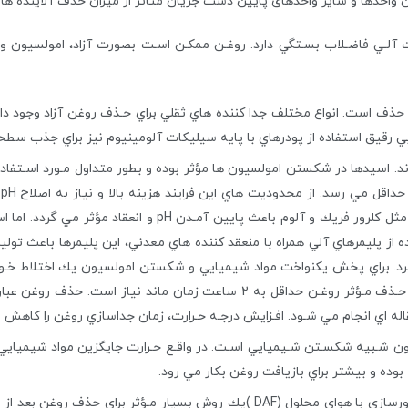
ین واحدها و سایر واحدهای پایین دست جریان متاثر از میزان حذف آلاینده ها
 آلـي فاضـلاب بسـتگي دارد. روغـن ممكـن اسـت بصورت آزاد، امولسيون
 حذف است. انواع مختلف جدا كننده هاي ثقلي براي حـذف روغن آزاد وجود دارن
 رقيق استفاده از پودرهاي با پايه سيليكات آلومينيوم نيز براي جذب سط
H
فرايند مي باشد. استفاده از منعقد كننده هاي معدني مثل كلرور
 از پليمرهاي آلي همراه با منعقد كننده هاي معدني، اين پليمرها باعث توليد 
بكار مي رود. بعد از شكسته شـدن امولسـيون، بـراي حـذف مـؤثر روغـن حداقل ب
له اي انجام مي شـود. افـزايش درجـه حـرارت، زمان جداسازي روغن را كاهش 
 شـبيه شكسـتن شـيميايي اسـت. در واقـع حـرارت جايگزين مواد شيميايي
بوده و بيشتر براي بازيافت روغن بكار مي رود.
شناورسازي بخصوص شناورسازي با هواي محلول (DAF )يك روش بسيار مـ