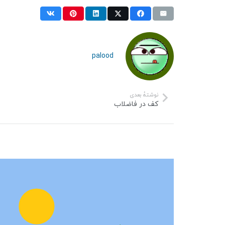
palood
نوشتهٔ بعدی
کف در فاضلاب