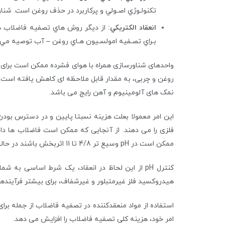
تكنولـوژي اصـولي و پركاربرد در حذف روغن است. شن
انعقاد الكتريكي:
از ديگر روش هاي تصفيه فاضلاب هاي 
بـراي تصـفيه امولسـيون هـاي روغن – آب توصيه مي 
واحدهای شناورسازی همراه با هوای فشرده ممکن است برای
نمک های آلومینیوم و آهن رایج می باشد.
این امر معمولا بعلت هزینه نسبتا پایین و در دسترس بود
فلزی را می دهند. از آنجایی که ممکن است فاضلاب ها دا
ممکن است در pH وسیع تر 4/8 تا 11 اثربخش باشند در حالیکه، انعقاد آلومینیوم معمولا در محدوده pH بین 5/5 تا 8 موثر می باشد.
کنترل pH از این لحاظ در انعقاد، یک شرط اساسی 
هیدروکسید فلز غیرمتبلور و غیرشفاف، برای بیشتر فرآیندها
استفاده از مواد منعقدکننده در تصفیه فاضلاب از جمله برا
امر خود، هزینه کلی تصفیه فاضلاب را افزایش می دهد.