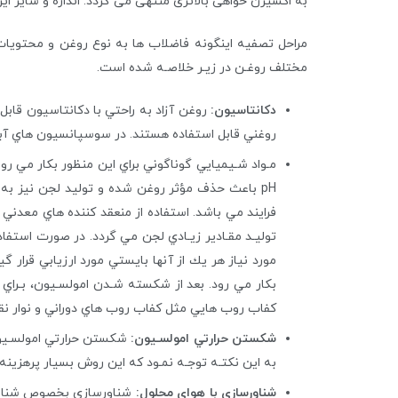
به اکسیژن خواهی بالاتری منتهی می گردد. اندازه و سایز ا
مراحل تصفيه اينگونه فاضلاب ها به نوع روغن و محتويات
مختلف روغـن در زيـر خلاصـه شده است.
دكانتاسيون:
روغن آزاد به راحتي با دكانتاسيون قابل
روغني قابل استفاده هستند. در سوسپانسيون هاي آبي
توليـد مقـادير زيـادي لجن مي گردد. در صورت استفاده
كفاب روب هايي مثل كفاب روب هاي دوراني و نوار نقا
شكستن حرارتي امولسـيون:
شكستن حرارتي امولسـيون
به اين نكتـه توجـه نمـود كه اين روش بسيار پرهزينه 
شناورسازي با هواي محلول: