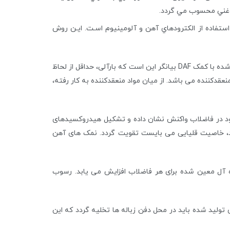
روغني محسوب مي گردد.
استفاده از الكترودهاي آهن و آلومينيوم اسـت. ايـن روش
از فاضلاب به کار گرفته شود. شفافیت فاضلاب تصفیه شده با کمک DAF بیانگر این است که بارآلی، حداقل از لحاظ
ود در کیفیت فاضلاب از طریق DAF اغلب مستلزم استفاده از مواد منعقدکننده می باشد. از میان مواد منعقدکننده به کار رفته،
وجود در فاضلاب واکنش نشان داده و تشکیل هیدروکسیدهای
اشد، خاصیت قلیایی می بایست تقویت گردد. نمک های آهن
 ایده آل معین شده برای هر فاضلاب افزایش می یابد. رسوب
 تولید شده باید در محل دفن زباله ها تخلیه گردد که این