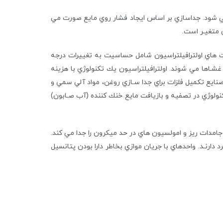
 مي شود. جداسازي بر اساس ايجاد فشار روي مايع صورت مي
ديت هاي اولترافيلتراسيون شامل حساسيت به تغييرات درجه
ا و تركيبـات آلـي باعـث تخريـب غشـاها مي شوند. اولترافيلتراسيون يك تكنولوژي با هزينه
رصنايع تكميل فلزات براي جدا سـازي روغن، مواد آلي سمي و
كنولوژي در تصفيه و بازيافت مايع خنك كننده (آب صـابون)
منافـذ بزرگتـري (1/0 ميكـرون و بزرگتر) است و فقط جامدات ريز و امولسيون هاي در حد ميكرون را جدا مي كند.
ارنـد. واحدهاي با جريان موازي بخاطر دارا بودن پتانسيل