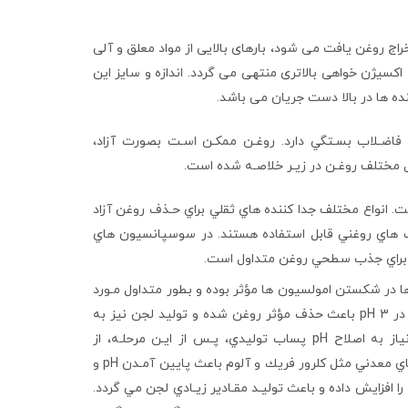
راج روغن یافت می شود، بارهای بالایی از مواد معلق و آلی
اکسیژن خواهی بالاتری منتهی می گردد. اندازه و سایز این
ده ها در بالا دست جریان می باشد.
فاضـلاب بسـتگي دارد. روغـن ممكـن اسـت بصورت آزاد،
مختلف روغـن در زيـر خلاصـه شده است.
. انواع مختلف جدا كننده هاي ثقلي براي حـذف روغن آزاد
لاب هاي روغني قابل استفاده هستند. در سوسپانسيون هاي
يز براي جذب سطحي روغن متداول است.
ها در شكستن امولسيون ها مؤثر بوده و بطور متداول مـورد
اسـتفاده قرار مي گيرند. تنظيم محلول حاوي امولسيون روغن در 3 pH باعث حذف مؤثر روغن شده و توليد لجن نيز به
حداقل مي رسد. از محدوديت هاي اين فرايند هزينه بالا و نياز به اصلاح pH پساب توليدي، پـس از ايـن مرحلـه، از
محدوديت هاي اين فرايند مي باشد. استفاده از منعقد كننده هاي معدني مثل كلرور فريك و آلوم باعث پايين آمـدن pH و
را افزايش داده و باعث توليـد مقـادير زيـادي لجن مي گردد.