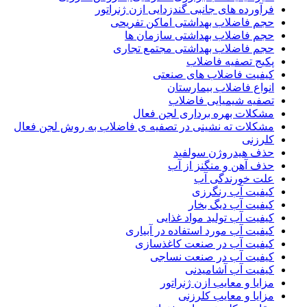
فرآورده های جانبی گندزدایی ازن ژنراتور
حجم فاضلاب بهداشتی اماکن تفریحی
حجم فاضلاب بهداشتی سازمان ها
حجم فاضلاب بهداشتی مجتمع تجاری
پکیج تصفیه فاضلاب
کیفیت فاضلاب های صنعتی
انواع فاضلاب بیمارستان
تصفیه شیمیایی فاضلاب
مشکلات بهره برداری لجن فعال
مشکلات ته نشینی در تصفیه ی فاضلاب به روش لجن فعال
کلرزنی
حذف هیدروژن سولفید
حذف آهن و منگنز از آب
علت خورندگی آب
کیفیت آب رنگرزی
کیفیت آب دیگ بخار
کیفیت آب تولید مواد غذایی
کیفیت آب مورد استفاده در آبیاری
کیفیت آب در صنعت کاغذسازی
کیفیت آب در صنعت نساجی
کیفیت آب آشامیدنی
مزایا و معایب ازن ژنراتور
مزایا و معایب کلرزنی