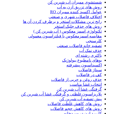
شستشوی ممبران آب شیرین کن
روش های تزریق ازن به آب
عوامل اکسید کننده ممبران RO
اختلاف فاضلاب شهری و صنعتی
رایج ترین مشکلات استخر و برطرف کردن آن ها
روش های حذف جلبک استخر
تکنولوژی اسمز معکوس ( آب شیرین کن )
مقایسه اسمزمعکوس با فیلتراسیون معمولی
کلرسنجی
تصفیه خانه فاضلاب صنعتی
حذف نمک آب
باکتری رشته ای
بوهای نامطبوع بیولوژیک
اکسیداسیون پیشرفته
سپتاژ فاضلاب
کف در فاضلاب
حذف روغن و چربی از فاضلاب
انتخاب غشا مناسب
گرفتگی غشا آب شیرین کن
پلاریزاسیون غلظتی و گرفتگی غشا آب شیرین کن
پیش تصفیه آب شیرین کن
روش های کاهش غلظت فاضلاب
روش های کاهش حجم فاضلاب
کاربرد ازن در سردخانه