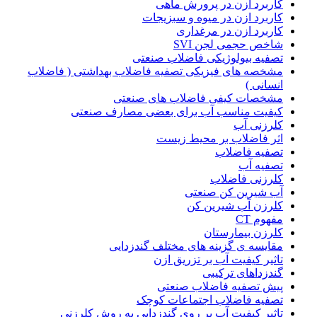
کاربرد ازن در پرورش ماهی
کاربرد ازن در میوه و سبزیجات
کاربرد ازن در مرغداری
شاخص حجمی لجن SVI
تصفیه بیولوژیکی فاضلاب صنعتی
مشخصه های فیزیکی تصفیه فاضلاب بهداشتی ( فاضلاب
انسانی )
مشخصات کیفی فاضلاب های صنعتی
کیفیت مناسب آب برای بعضی مصارف صنعتی
کلرزنی آب
اثر فاضلاب بر محیط زیست
تصفیه فاضلاب
تصفیه آب
کلرزنی فاضلاب
آب شیرین کن صنعتی
کلرزن آب شیرین کن
مفهوم CT
کلرزن بیمارستان
مقایسه ی گزینه های مختلف گندزدایی
تاثیر کیفیت آب بر تزریق ازن
گندزداهای ترکیبی
پیش تصفیه فاضلاب صنعتی
تصفیه فاضلاب اجتماعات کوچک
تاثیر کیفیت آب بر روی گندزدایی به روش کلرزنی