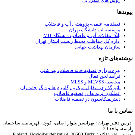
روش های گندزدایی
پیوندها
فصلنامه علمی- پژوهشی آب و فاضلاب
موسسه آب دانشگاه تهران
بانک مقالات آب و فاضلاب دانشگاه MIT
اداره کل حفاظت محیط زیست استان تهران
سازمان بهداشت جهانی
نوشته‌های تازه
بهره برداری تصفیه خانه فاضلاب بهداشتی
فرآیند لجن فعال
محاسبه MLVSS و MLSS
تاثیرگذاری متقابل میکروارگانیزم ها و دیگر جانداران
عملکرد آنزیم ها در تصفیه فاضلاب
دنیتریفیکاسیون در تصفیه فاضلاب
تماس با ما
آدرس دفتر تهران : تهرانسر ،بلوار اصلی، کوچه قهرمانی، ساختمان
پارسه، واحد 29
آدرس دفتر فنلاند : Finland, Hovioikeudenkatu 4, 20500 Turku