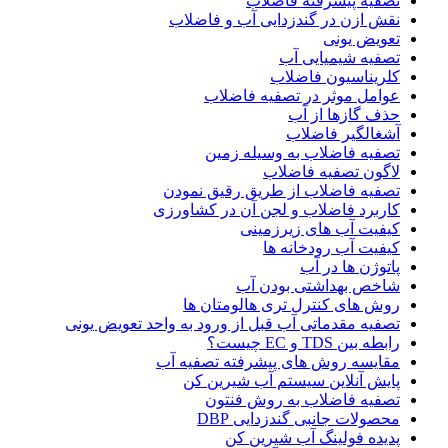
تصفیه پیشرفته فاضلاب
نقش ازن در گندزدایی آب و فاضلاب
تعویض یونی
تصفیه شیمیایی آب
کلریناسیون فاضلاب
عوامل موثر در تصفیه فاضلاب
حذف گازها از آب
آشغالگیر فاضلاب
تصفیه فاضلاب به وسیله زمین
لاگون تصفیه فاضلاب
تصفیه فاضلاب از طریق رقیق نمودن
کاربرد فاضلاب و لجن آن در کشاورزی
کیفیت آب های زیرزمینی
کیفیت آب رودخانه ها
پاتوژن ها در آب
شاخص بهداشتی بودن آب
روش های کنترل تری هالومتان ها
تصفیه مقدماتی آب قبل از ورود به واحد تعویض یونی
رابطه بین TDS و EC چیست؟
مقایسه روش های پیشرفته تصفیه آب
پایش آنلاین سیستم آب شیرین کن
تصفیه فاضلاب به روش فنتون
محصولات جانبی گندزدایی DBP
پدیده فولینگ آب شیرین کن