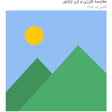
مقایسه کلرزنی و ازن ژنراتور
اکتبر 18, 2018