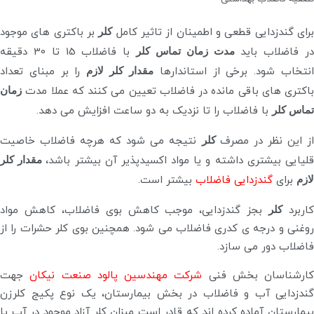
رای گندزدایی قطعی و اطمینان از تاثیر کامل
کلر
بر باکتری های موجود
ر فاضلاب باید
مدت زمان تماس کلر
با فاضلاب 15 تا 30 دقیقه
نتخاب شود. برخی از استاندارها
مقدار کلر لازم
را بر مبنای تعداد
باکتری های باقی مانده در فاضلاب تعیین می کنند که عملا مدت
زمان
تماس کلر
با فاضلاب را تا نزدیک به دو ساعت افزایش می دهد.
ز این نظر در مصرف
کلر
نتیجه می شود که هرچه فاضلاب خاصیت
لیایی بیشتری داشته و یا مواد اکسیدپذیر آن بیشتر باشد،
مقدار کلر
لازم
برای
گندزدایی فاضلاب
بیشتر است.
اربرد
کلر
بجز گندزدایی، موجب کاهش بوی فاضلاب، کاهش مواد
روغنی و درجه ی کدری فاضلاب می شود. همچنین بوی کلر حشرات را از
فاضلاب دور می سازد.
کارشناسان بخش فنی
شرکت مهندسین پالود صنعت نیکان
جهت
گندزدایی آب و فاضلاب در بخش بیمارستان، یک نوع پکیج کلرزن
بیمارستان آماده کرده اند که قادر است میزان کلر آزاد موجود در آب یا