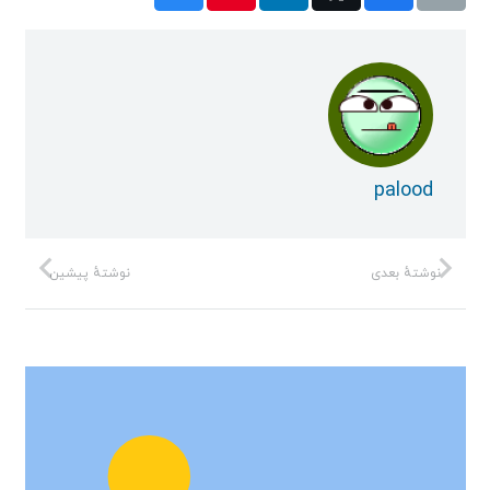
palood
نوشتهٔ بعدی
نوشتهٔ پیشین