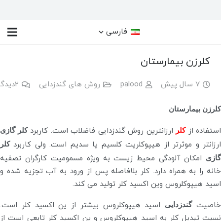
فارسی
کلرزن بیمارستان
7 سال پیش
palood
روش های گندزدایی
2
دیدگا
کلرزن بیمارستان
استفاده از
کلر
ارزانترین روش گندزدایی فاضلاب است. کاربرد
کلر گازی
ارزانتر و موثرتر از هیپوکلریت کلسیم یا سدیم است. ولی کاربرد
کلر
گازی
امکان آلودگی محیط زیست به ویژه مسمومیت کارگران تصفیه
خانه را به همراه دارد. کلر بلافاصله پس از ورود به آب تجزیه شده و
اسید هیپوکلروس وین اکسید کلر تولید می کند.
اصیت
گندزدایی
اسید هیپوکلروس بیشتر از ین اکسید کلر است.
نسبت تبدیل کلر به اسید هیپوکلروس و ین اکسید کلر تابعی است از