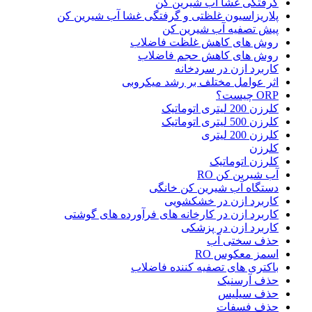
گرفتگی غشا آب شیرین کن
پلاریزاسیون غلظتی و گرفتگی غشا آب شیرین کن
پیش تصفیه آب شیرین کن
روش های کاهش غلظت فاضلاب
روش های کاهش حجم فاضلاب
کاربرد ازن در سردخانه
اثر عوامل مختلف بر رشد میکروبی
ORP چیست؟
کلرزن 200 لیتری اتوماتیک
کلرزن 500 لیتری اتوماتیک
کلرزن 200 لیتری
کلرزن
کلرزن اتوماتیک
آب شیرین کن RO
دستگاه آب شیرین کن خانگی
کاربرد ازن در خشکشویی
کاربرد ازن در کارخانه های فرآورده های گوشتی
کاربرد ازن در پزشکی
حذف سختی آب
اسمز معکوس RO
باکتری های تصفیه کننده فاضلاب
حذف آرسنیک
حذف سیلیس
حذف فسفات