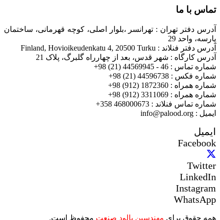
تماس با ما
آدرس دفتر تهران : تهرانسر ،بلوار اصلی، کوچه قهرمانی، ساختمان
پارسه، واحد 29
آدرس دفتر فنلاند : Finland, Hovioikeudenkatu 4, 20500 Turku
آدرس کارگاه : شهر قدس، بعد از چهارراه گلبرگ، پلاک 21
شماره تماس : 46 - 44569945 (21) 98+
شماره فکس : 44596738 (21) 98+
شماره همراه : 1872360 (912) 98+
شماره همراه : 3311069 (912) 98+
شماره تماس فنلاند : 468000673 358+
ایمیل : info@palood.org
ایمیل
Facebook
Twitter
LinkedIn
Instagram
WhatsApp
همه حقوق برای
مهندسین پالود صنعت
محفوظ است.