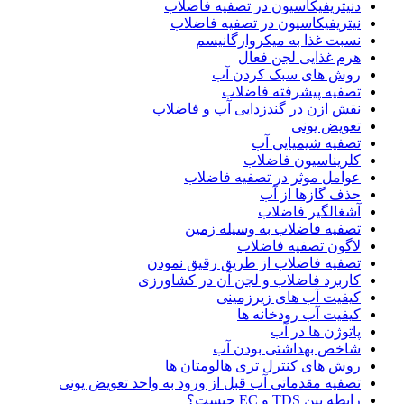
دنیتریفیکاسیون در تصفیه فاضلاب
نیتریفیکاسیون در تصفیه فاضلاب
نسبت غذا به میکروارگانیسم
هرم غذایی لجن فعال
روش های سبک کردن آب
تصفیه پیشرفته فاضلاب
نقش ازن در گندزدایی آب و فاضلاب
تعویض یونی
تصفیه شیمیایی آب
کلریناسیون فاضلاب
عوامل موثر در تصفیه فاضلاب
حذف گازها از آب
آشغالگیر فاضلاب
تصفیه فاضلاب به وسیله زمین
لاگون تصفیه فاضلاب
تصفیه فاضلاب از طریق رقیق نمودن
کاربرد فاضلاب و لجن آن در کشاورزی
کیفیت آب های زیرزمینی
کیفیت آب رودخانه ها
پاتوژن ها در آب
شاخص بهداشتی بودن آب
روش های کنترل تری هالومتان ها
تصفیه مقدماتی آب قبل از ورود به واحد تعویض یونی
رابطه بین TDS و EC چیست؟