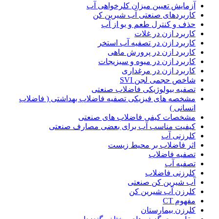
آزمایش تعیین میزان کلرخواهی آب
کاربردهای صنعتی آب شیرین کن
حذف و کنترل طعم و بو از آب
کاربرد ازن در غلات
کاربرد ازن در تصفیه آب استخر
کاربرد ازن در پرورش ماهی
کاربرد ازن در میوه و سبزیجات
کاربرد ازن در مرغداری
شاخص حجمی لجن SVI
تصفیه بیولوژیکی فاضلاب صنعتی
مشخصه های فیزیکی تصفیه فاضلاب بهداشتی ( فاضلاب
انسانی )
مشخصات کیفی فاضلاب های صنعتی
کیفیت مناسب آب برای بعضی مصارف صنعتی
کلرزنی آب
اثر فاضلاب بر محیط زیست
تصفیه فاضلاب
تصفیه آب
کلرزنی فاضلاب
آب شیرین کن صنعتی
کلرزن آب شیرین کن
مفهوم CT
کلرزن بیمارستان