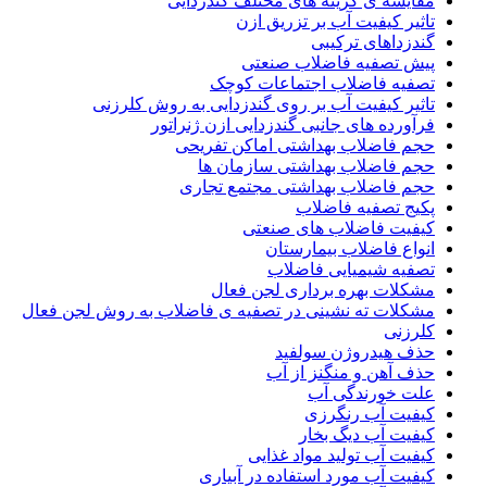
مقایسه ی گزینه های مختلف گندزدایی
تاثیر کیفیت آب بر تزریق ازن
گندزداهای ترکیبی
پیش تصفیه فاضلاب صنعتی
تصفیه فاضلاب اجتماعات کوچک
تاثیر کیفیت آب بر روی گندزدایی به روش کلرزنی
فرآورده های جانبی گندزدایی ازن ژنراتور
حجم فاضلاب بهداشتی اماکن تفریحی
حجم فاضلاب بهداشتی سازمان ها
حجم فاضلاب بهداشتی مجتمع تجاری
پکیج تصفیه فاضلاب
کیفیت فاضلاب های صنعتی
انواع فاضلاب بیمارستان
تصفیه شیمیایی فاضلاب
مشکلات بهره برداری لجن فعال
مشکلات ته نشینی در تصفیه ی فاضلاب به روش لجن فعال
کلرزنی
حذف هیدروژن سولفید
حذف آهن و منگنز از آب
علت خورندگی آب
کیفیت آب رنگرزی
کیفیت آب دیگ بخار
کیفیت آب تولید مواد غذایی
کیفیت آب مورد استفاده در آبیاری