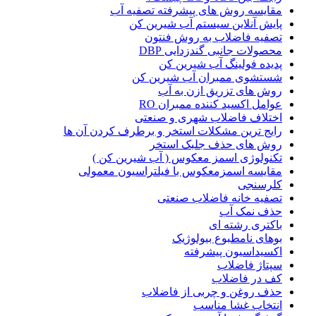
مقایسه روش های پیشرفته تصفیه آب
پایش آنلاین سیستم آب شیرین کن
تصفیه فاضلاب به روش فنتون
محصولات جانبی گندزدایی DBP
پدیده فولینگ آب شیرین کن
شستشوی ممبران آب شیرین کن
روش های تزریق ازن به آب
عوامل اکسید کننده ممبران RO
اختلاف فاضلاب شهری و صنعتی
رایج ترین مشکلات استخر و برطرف کردن آن ها
روش های حذف جلبک استخر
تکنولوژی اسمز معکوس ( آب شیرین کن )
مقایسه اسمزمعکوس با فیلتراسیون معمولی
کلرسنجی
تصفیه خانه فاضلاب صنعتی
حذف نمک آب
باکتری رشته ای
بوهای نامطبوع بیولوژیک
اکسیداسیون پیشرفته
سپتاژ فاضلاب
کف در فاضلاب
حذف روغن و چربی از فاضلاب
انتخاب غشا مناسب