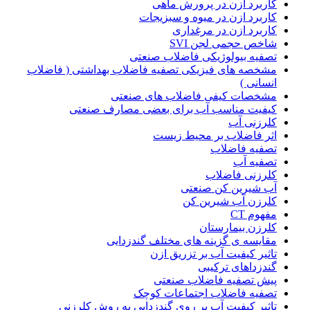
کاربرد ازن در پرورش ماهی
کاربرد ازن در میوه و سبزیجات
کاربرد ازن در مرغداری
شاخص حجمی لجن SVI
تصفیه بیولوژیکی فاضلاب صنعتی
مشخصه های فیزیکی تصفیه فاضلاب بهداشتی ( فاضلاب
انسانی )
مشخصات کیفی فاضلاب های صنعتی
کیفیت مناسب آب برای بعضی مصارف صنعتی
کلرزنی آب
اثر فاضلاب بر محیط زیست
تصفیه فاضلاب
تصفیه آب
کلرزنی فاضلاب
آب شیرین کن صنعتی
کلرزن آب شیرین کن
مفهوم CT
کلرزن بیمارستان
مقایسه ی گزینه های مختلف گندزدایی
تاثیر کیفیت آب بر تزریق ازن
گندزداهای ترکیبی
پیش تصفیه فاضلاب صنعتی
تصفیه فاضلاب اجتماعات کوچک
تاثیر کیفیت آب بر روی گندزدایی به روش کلرزنی