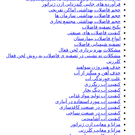
فرآورده های جانبی گندزدایی ازن ژنراتور
حجم فاضلاب بهداشتی اماکن تفریحی
حجم فاضلاب بهداشتی سازمان ها
حجم فاضلاب بهداشتی مجتمع تجاری
پکیج تصفیه فاضلاب
کیفیت فاضلاب های صنعتی
انواع فاضلاب بیمارستان
تصفیه شیمیایی فاضلاب
مشکلات بهره برداری لجن فعال
مشکلات ته نشینی در تصفیه ی فاضلاب به روش لجن فعال
کلرزنی
حذف هیدروژن سولفید
حذف آهن و منگنز از آب
علت خورندگی آب
کیفیت آب رنگرزی
کیفیت آب دیگ بخار
کیفیت آب تولید مواد غذایی
کیفیت آب مورد استفاده در آبیاری
کیفیت آب در صنعت کاغذسازی
کیفیت آب در صنعت نساجی
کیفیت آب آشامیدنی
مزایا و معایب ازن ژنراتور
مزایا و معایب کلرزنی