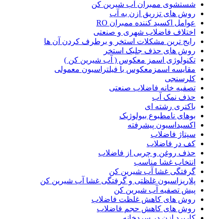
شستشوی ممبران آب شیرین کن
روش های تزریق ازن به آب
عوامل اکسید کننده ممبران RO
اختلاف فاضلاب شهری و صنعتی
رایج ترین مشکلات استخر و برطرف کردن آن ها
روش های حذف جلبک استخر
تکنولوژی اسمز معکوس ( آب شیرین کن )
مقایسه اسمزمعکوس با فیلتراسیون معمولی
کلرسنجی
تصفیه خانه فاضلاب صنعتی
حذف نمک آب
باکتری رشته ای
بوهای نامطبوع بیولوژیک
اکسیداسیون پیشرفته
سپتاژ فاضلاب
کف در فاضلاب
حذف روغن و چربی از فاضلاب
انتخاب غشا مناسب
گرفتگی غشا آب شیرین کن
پلاریزاسیون غلظتی و گرفتگی غشا آب شیرین کن
پیش تصفیه آب شیرین کن
روش های کاهش غلظت فاضلاب
روش های کاهش حجم فاضلاب
کاربرد ازن در سردخانه