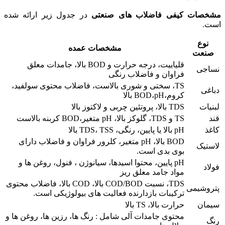
مشخصات کیفی فاضلاب های صنعتی
در جدول زیر ارائه شده
است.
نوع
مشخصات عمده
صنعت
قلیاییت، درجه حرارت و BOD بالا، جامدات معلق
نساجی
فراوان و فاضلاب رنگی
TS، سختی و شوری بالاست، فاضلاب محتوی سولفید،
دباغی
کروم،BOD،pH بالا
لبنیات
TDS بالا، پروتئین چربی و لاکتوز بالا
قند
TS و TDS، گلوکز بالا، pH متغیر،BOD کربنه بالاست
کاغذ
pH بالا یا پایین، رنگی، TDS، TSS بالا
BOD بالا، pH متغیر، کلرور فراوان و فاضلاب دارای
لاستیک
بوی بدی است.
pH پایین، محتوا اسیدها، سیانوژن ، فنول، روغن ها و
فولاد
مواد جامد معلق ریز
TDS، نسبت COD/BOD بالا، COD بالا، فاضلاب محتوی
پتروشیمی
ترکیبات بازدارنده فعالیت های بیولوژیکی است.
سیمان
حرارت بالا، TS بالا
محتوی جامدات آلی شامل : رنگ ها، رزین ها، روغن ها و
رنگ