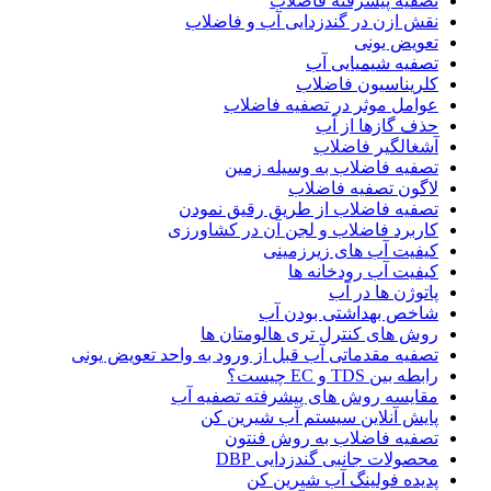
تصفیه پیشرفته فاضلاب
نقش ازن در گندزدایی آب و فاضلاب
تعویض یونی
تصفیه شیمیایی آب
کلریناسیون فاضلاب
عوامل موثر در تصفیه فاضلاب
حذف گازها از آب
آشغالگیر فاضلاب
تصفیه فاضلاب به وسیله زمین
لاگون تصفیه فاضلاب
تصفیه فاضلاب از طریق رقیق نمودن
کاربرد فاضلاب و لجن آن در کشاورزی
کیفیت آب های زیرزمینی
کیفیت آب رودخانه ها
پاتوژن ها در آب
شاخص بهداشتی بودن آب
روش های کنترل تری هالومتان ها
تصفیه مقدماتی آب قبل از ورود به واحد تعویض یونی
رابطه بین TDS و EC چیست؟
مقایسه روش های پیشرفته تصفیه آب
پایش آنلاین سیستم آب شیرین کن
تصفیه فاضلاب به روش فنتون
محصولات جانبی گندزدایی DBP
پدیده فولینگ آب شیرین کن