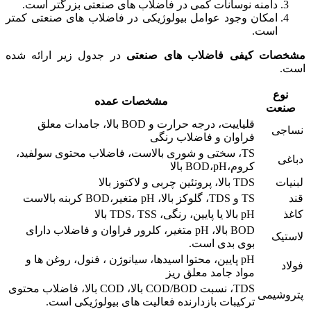
دامنه نوسانات کمی در فاضلاب های صنعتی بزرگتر است.
امکان وجود عوامل بیولوژیکی در فاضلاب های صنعتی کمتر
است.
مشخصات کیفی فاضلاب های صنعتی
در جدول زیر ارائه شده
است.
نوع
مشخصات عمده
صنعت
قلیاییت، درجه حرارت و BOD بالا، جامدات معلق
نساجی
فراوان و فاضلاب رنگی
TS، سختی و شوری بالاست، فاضلاب محتوی سولفید،
دباغی
کروم،BOD،pH بالا
لبنیات
TDS بالا، پروتئین چربی و لاکتوز بالا
قند
TS و TDS، گلوکز بالا، pH متغیر،BOD کربنه بالاست
کاغذ
pH بالا یا پایین، رنگی، TDS، TSS بالا
BOD بالا، pH متغیر، کلرور فراوان و فاضلاب دارای
لاستیک
بوی بدی است.
pH پایین، محتوا اسیدها، سیانوژن ، فنول، روغن ها و
فولاد
مواد جامد معلق ریز
TDS، نسبت COD/BOD بالا، COD بالا، فاضلاب محتوی
پتروشیمی
ترکیبات بازدارنده فعالیت های بیولوژیکی است.