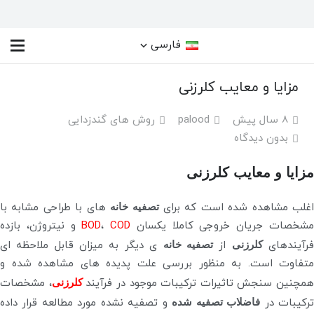
فارسی
مزایا و معایب کلرزنی
8 سال پیش
palood
روش های گندزدایی
بدون دیدگاه
مزایا و معایب کلرزنی
غلب مشاهده شده است که برای
تصفیه خانه
های با طراحی مشابه با
شخصات جریان خروجی کاملا یکسان
COD
،
BOD
و نیتروژن، بازده
رآیندهای
کلرزنی
از
تصفیه خانه
ی دیگر به میزان قابل ملاحظه ای
متفاوت است. به منظور بررسی علت پدیده های مشاهده شده و
همچنین سنجش تاثیرات ترکیبات موجود در فرآیند
کلرزنی
، مشخصات
رکیبات در
فاضلاب تصفیه شده
و تصفیه نشده مورد مطالعه قرار داده