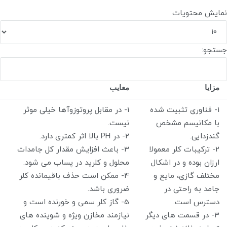
نمایش محتویات
جستجو:
مزایا
معایب
1- فناوری تثبیت شده
1- در مقابل پروتوزوآها خیلی موثر
با مکانیسم مشخص
نیست.
گندزدایی.
2- در PH بالا اثر کمتری دارد.
2- ترکیبات کلر معمولا
3- باعث افزایش مقدار کل جامدات
ارزان بوده و در اشکال
محلول و کلرید در پساب می شود.
مختلف گازی، مایع و
4- ممکن است حذف باقیمانده کلر
جامد به راحتی در
ضروری باشد.
دسترس است.
5- گاز کلر سمی و خورنده است و
3- در قسمت های دیگر
نیازمند مخازن ویژه و شوینده های