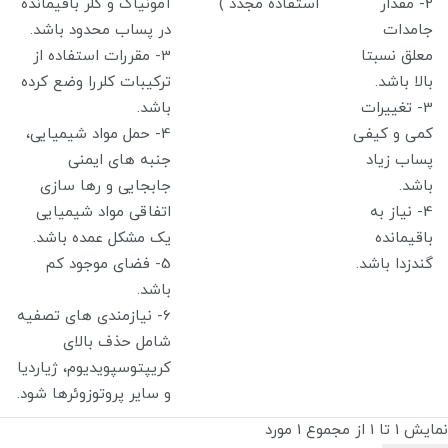
2- مقدار
استفاده مجدد )
آمونیاک و کلر باقیمانده
جامدات
در پساب محدود باشد.
معلق نسبتا
3- مقررات استفاده از
بالا باشد.
ترکیبات کلررا وضع کرده
3- تغییرات
باشد.
کمی و کیفی
4- حمل مواد شیمیایی،
پساب زیاد
جنبه های ایمنی
باشد.
جابجایی و رها سازی
4- نیاز به
اتفاقی مواد شیمیایی
باقیمانده
یک مشکل عمده باشد.
گندزدا باشد.
5- فضای موجود کم
باشد.
6- نیازمندی های تصفیه
شامل حذف بالای
کریپتوسپویدیوم، ژیاردیا
و سایر پروتوزوئرها شود.
نمایش 1 تا 1 از مجموع 1 مورد