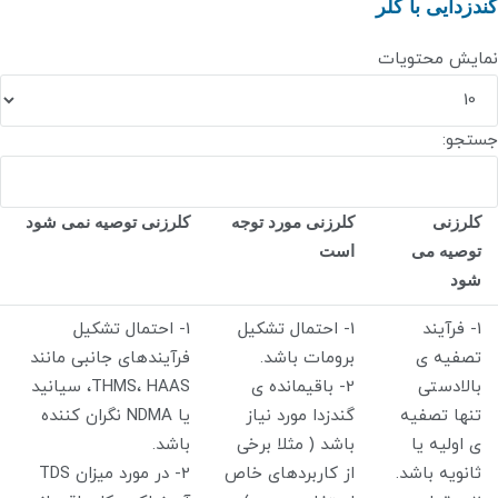
گندزدایی با کلر
نمایش محتویات
جستجو:
کلرزنی
کلرزنی مورد توجه
کلرزنی توصیه نمی شود
توصیه می
است
شود
1- فرآیند
1- احتمال تشکیل
1- احتمال تشکیل
تصفیه ی
برومات باشد.
فرآیندهای جانبی مانند
بالادستی
2- باقیمانده ی
THMS، HAAS، سیانید
تنها تصفیه
گندزدا مورد نیاز
یا NDMA نگران کننده
ی اولیه یا
باشد ( مثلا برخی
باشد.
ثانویه باشد.
از کاربردهای خاص
2- در مورد میزان TDS