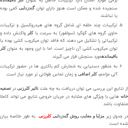
برخی موارد امکان دارد ترکیبات حاصل به عنوان
سنجیده شده و ممکن است هنوز دارای توان
گندزدایی
کمی بوده
یا نباشند.
ترکیبات چند حلقه ای شامل گروه های هیدروکسیل و ترکیبات
حاوی گروه های گوگرد (سولفور) به سرعت با
کلر
واکنش داده و
ترکییاتی را تشکیل می دهند که فاقد توان میکروب کشی بوده یا
توان میکروب کشی آن ناچیز است. اما با این وجود به عنوان
کلر
باقیمانده
مورد سنجش قرار می گیرند.
به منظور دستیابی به شمارش کم باکتری ها در حضور ترکیبات
آلی مزاحم،
کلر اضافی
و زمان تماس طولانی تر مورد نیاز است.
ز نتایج این بررسی می توان دریافت به چه علت
تاثیر کلرزنی
در
تصفیه
خانه
هایی با ویژگی های مشابه در جریان خروجی نتایج می تواند کاملا
متفاوت باشد.
ر جدول زیر
مزایا و معایب روش گندزدایی
کلرزنی
به طور خلاصه بیان
شده است.