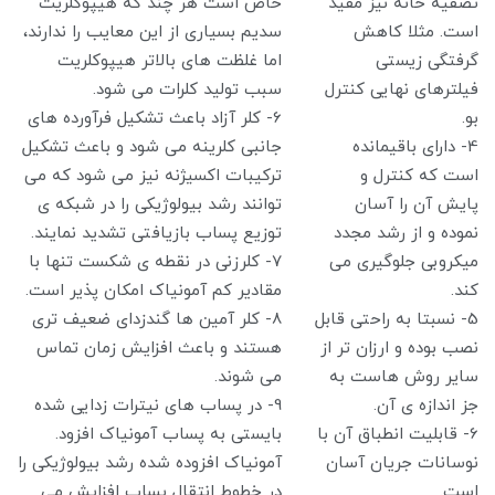
تصفیه خانه نیز مفید
خاص است هر چند که هیپوکلریت
است. مثلا کاهش
سدیم بسیاری از این معایب را ندارند،
گرفتگی زیستی
اما غلظت های بالاتر هیپوکلریت
فیلترهای نهایی کنترل
سبب تولید کلرات می شود.
بو.
6- کلر آزاد باعث تشکیل فرآورده های
4- دارای باقیمانده
جانبی کلرینه می شود و باعث تشکیل
است که کنترل و
ترکیبات اکسیژنه نیز می شود که می
پایش آن را آسان
توانند رشد بیولوژیکی را در شبکه ی
نموده و از رشد مجدد
توزیع پساب بازیافتی تشدید نمایند.
میکروبی جلوگیری می
7- کلرزنی در نقطه ی شکست تنها با
کند.
مقادیر کم آمونیاک امکان پذیر است.
5- نسبتا به راحتی قابل
8- کلر آمین ها گندزدای ضعیف تری
نصب بوده و ارزان تر از
هستند و باعث افزایش زمان تماس
سایر روش هاست به
می شوند.
جز اندازه ی آن.
9- در پساب های نیترات زدایی شده
6- قابلیت انطباق آن با
بایستی به پساب آمونیاک افزود.
نوسانات جریان آسان
آمونیاک افزوده شده رشد بیولوژیکی را
است.
در خطوط انتقال پساب افزایش می